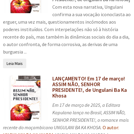
n
m
i
Com esta nova narrativa, Ungulani
Artigos
u
e
r
confirma a sua vocação iconoclasta ao
d
n
m
erguer, uma vez mais, questionamentos incómodos aos
Entrevistas
e
u
e
poderes instituídos. Com interpelações não só à história
s
d
n
recente do país, mas também às dinâmicas sociais do dia a dia,
c
Eventos
e
u
o autor confronta, de forma corrosiva, as derivas de uma
e
s
d
burguesia ...
n
c
Fotos
e
d
e
Leia Mais
s
e
E
n
c
Sala dos Professores
n
x
LANÇAMENTO! Em 17 de março!
d
e
ASSIM NÃO, SENHOR
t
p
e
E
n
Fale conosco
PRESIDENTE!, de Ungulani Ba Ka
e
a
n
x
d
Khosa
n
t
p
e
Meu cadastro
Em 17 de março de 2025, a Editora
d
e
a
n
Kapulana lança no Brasil, ASSIM NÃO,
i
n
t
SENHOR PRESIDENTE!, o romance mais
r
d
e
recente do moçambicano UNGULANI BA KA KHOSA.
O autor:
m
i