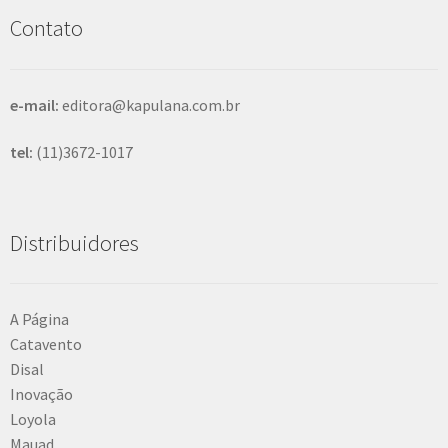
s
Contato
a
r
e-mail:
editora@kapulana.com.br
tel:
(11)3672-1017
Distribuidores
A Página
Catavento
Disal
Inovação
Loyola
Mauad