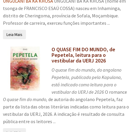
UNGULANI BA KA KHOSA
UNGULANI BA KA KHOSA (nome em
e
r
tsonga de FRANCISCO ESAÚ COSSA) nasceu em Inhaminga,
n
m
distrito de Cheringoma, província de Sofala, Moçambique.
u
e
Professor de carreira, exerceu funções importantes ...
d
n
e
u
Leia Mais
s
d
c
e
O QUASE FIM DO MUNDO, de
Pepetela, leitura para o
e
s
vestibular da UERJ 2026
n
c
O quase fim do mundo, do angolano
d
e
Pepetela, publicado pela Kapulana,
e
n
está indicado como leitura para o
n
d
vestibular da UERJ de 2026
O romance
t
e
O quase fim do mundo,
de autoria do angolano Pepetela, faz
e
n
parte da lista das obras literárias indicadas como leitura para o
t
vestibular da UERJ, 2026. A indicação é resultado de consulta
e
pública entre os leitores ...