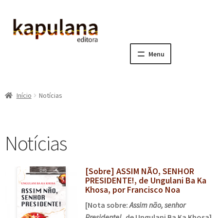
Pular
Pular
para
para
navegação
o
Menu
conteúdo
Home
Início
Notícias
E
A editora
x
p
E
Catálogo
Notícias
a
x
n
p
E
Notícias, Artigos e Eventos
d
a
x
[Sobre] ASSIM NÃO, SENHOR
i
n
p
PRESIDENTE!, de Ungulani Ba Ka
Newsletters
r
d
a
Khosa, por Francisco Noa
m
i
n
[Nota sobre:
Assim não, senhor
Notícias
e
r
d
Presidente!
, de Ungulani Ba Ka Khosa]