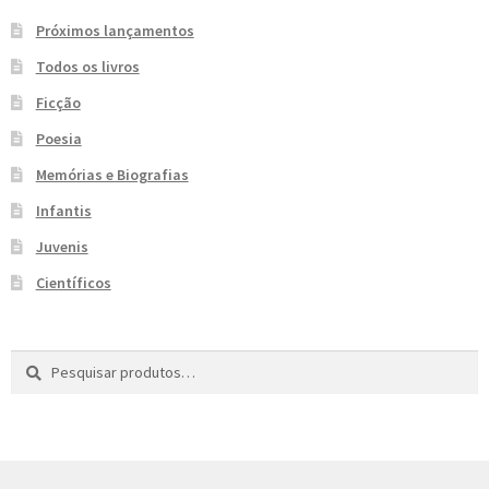
Próximos lançamentos
Todos os livros
Ficção
Poesia
Memórias e Biografias
Infantis
Juvenis
Científicos
Pesquisar
P
por:
e
s
q
u
i