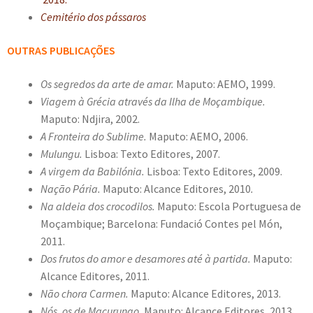
Cemitério dos pássaros
OUTRAS PUBLICAÇÕES
Os segredos da arte de amar
.
Maputo: AEMO, 1999.
Viagem à Grécia através da Ilha de Moçambique
.
Maputo: Ndjira, 2002.
A Fronteira do Sublime
.
Maputo: AEMO, 2006.
Mulungu
.
Lisboa: Texto Editores, 2007.
A virgem da Babilónia
.
Lisboa: Texto Editores, 2009.
Nação Pária
.
Maputo: Alcance Editores, 2010
.
Na aldeia dos crocodilos.
Maputo: Escola Portuguesa de
Moçambique; Barcelona: Fundació Contes pel Món,
2011.
Dos frutos do amor e desamores até à partida
.
Maputo:
Alcance Editores, 2011.
Não chora Carmen
.
Maputo: Alcance Editores, 2013.
Nós, os de Macurungo
.
Maputo: Alcance Editores, 2013.