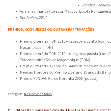
Pandza, Crónicas
As armadilhas da floresta. Maputo: Escola Portugues
Desdenhos
, 2017.
PRÊMIOS, CONCURSOS OU OUTRAS PARTICIPAÇÕES
Prémio Literário TDM 2010 – categoria: conto (com
Co
Moçambique (TDM)
Prémio Literário TDM 2010 – categoria: poesia (com
P
Telecomunicações de Moçambique (TDM)
Prémio Literário 35 anos do Banco de Moçambique (co
Menção Honrosa do Prémio Literário 35 anos do Banc
Prémio FUNDAC Rui de Noronha 2008 (poesia).
Categoria:
Nossos escritores
Post
Editora Kapulana participa da II Mostra do Cinema Africa