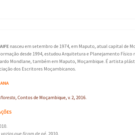
AIFE
nasceu em setembro de 1974, em Maputo, atual capital de 
 formação desde 1994, estudou Arquitetura e Planejamento Físico 
uardo Mondlane, também em Maputo, Moçambique. É artista plást
iação dos Escritores Moçambicanos.
LANA
floresta
, Contos de Moçambique, v. 2, 2016.
AÇÕES
010.
vazios que ficam de pé
, 2010.