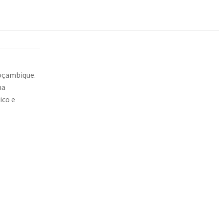
Moçambique.
na
ico e