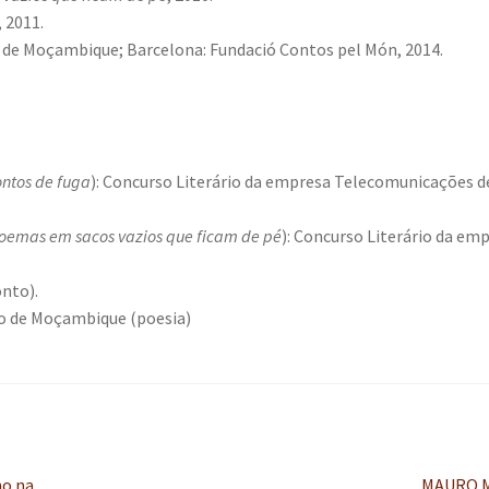
, 2011.
a de Moçambique; Barcelona: Fundació Contos pel Món, 2014.
ntos de fuga
): Concurso Literário da empresa Telecomunicações d
oemas em sacos vazios que ficam de pé
): Concurso Literário da em
nto).
o de Moçambique (poesia)
Próximo
no na
MAURO 