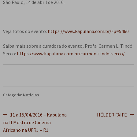
São Paulo, 14 de abril de 2016.
Veja fotos do evento:
https://www.kapulana.com.br/?p=5460
Saiba mais sobre a curadora do evento, Profa. Carmen L. Tindó
Secco:
https://www.kapulana.com.br/carmen-tindo-secco/
Categoria:
Notícias
Navegação
Post
Próximo
11 a 15/04/2016 – Kapulana
HÉLDER FAIFE
anterior:
post:
na II Mostra de Cinema
de
Africano na UFRJ – RJ