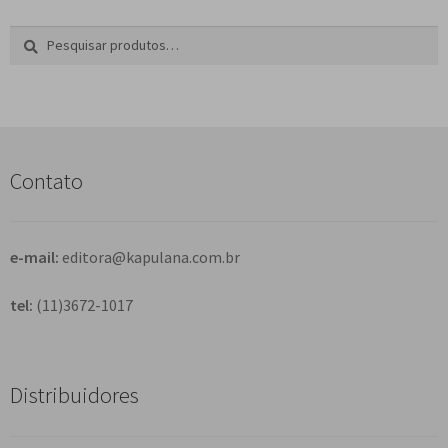
Pesquisar
P
por:
e
s
q
u
i
s
Contato
a
r
e-mail:
editora@kapulana.com.br
tel:
(11)3672-1017
Distribuidores