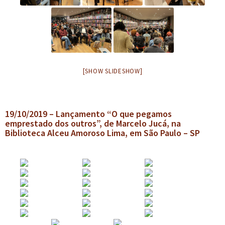
e
r
n
m
u
e
d
n
e
u
s
d
[SHOW SLIDESHOW]
c
e
e
s
n
c
19/10/2019 – Lançamento “O que pegamos
d
e
emprestado dos outros”, de Marcelo Jucá, na
e
Biblioteca Alceu Amoroso Lima, em São Paulo – SP
n
n
d
t
e
e
n
t
e