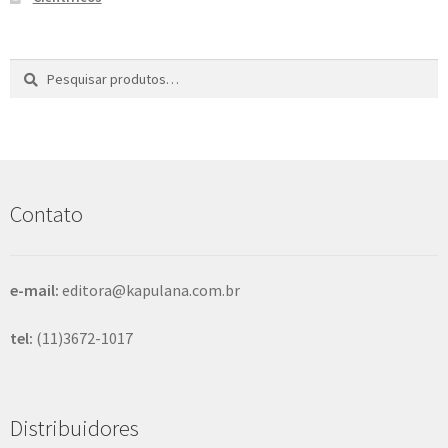
Pesquisar
P
por:
e
s
q
u
i
s
Contato
a
r
e-mail:
editora@kapulana.com.br
tel:
(11)3672-1017
Distribuidores