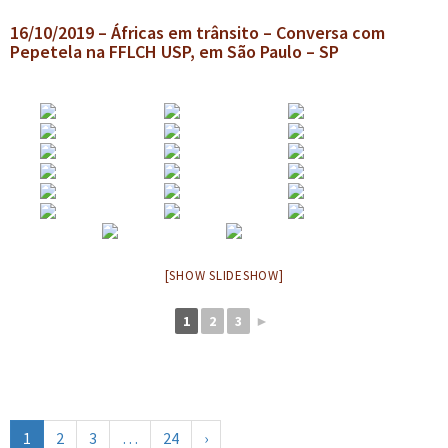
16/10/2019 – Áfricas em trânsito – Conversa com
Pepetela na FFLCH USP, em São Paulo – SP
[SHOW SLIDESHOW]
1
2
3
►
1
2
3
…
24
›