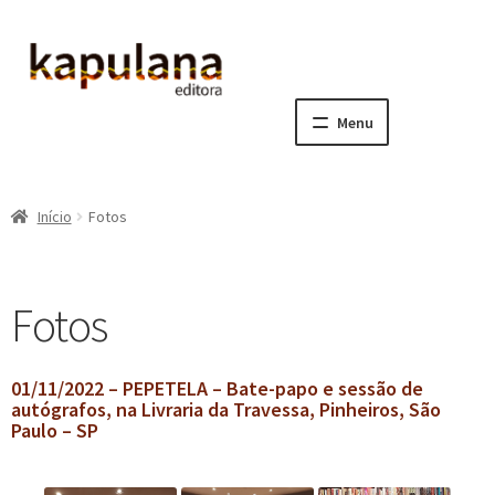
Pular
Pular
para
para
navegação
o
Menu
conteúdo
Home
Início
Fotos
E
A editora
x
p
E
Catálogo
Fotos
a
x
n
p
E
Notícias, Artigos e Eventos
d
a
x
01/11/2022 – PEPETELA – Bate-papo e sessão de
i
n
p
autógrafos, na Livraria da Travessa, Pinheiros, São
Newsletters
r
d
a
Paulo – SP
m
i
n
Notícias
e
r
d