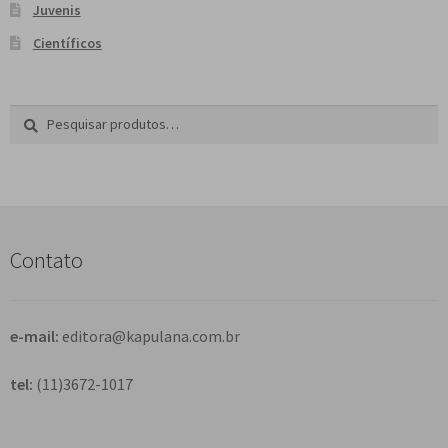
Juvenis
Científicos
Pesquisar
P
por:
e
s
q
u
i
s
Contato
a
r
e-mail:
editora@kapulana.com.br
tel:
(11)3672-1017