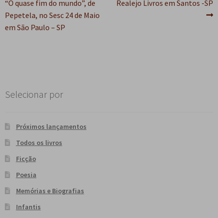
anterior:
post:
“O quase fim do mundo”, de
Realejo Livros em Santos -SP
de
e
n
Pepetela, no Sesc 24 de Maio
t
Post
em São Paulo – SP
e
Selecionar por
Próximos lançamentos
Todos os livros
Ficção
Poesia
Memórias e Biografias
Infantis