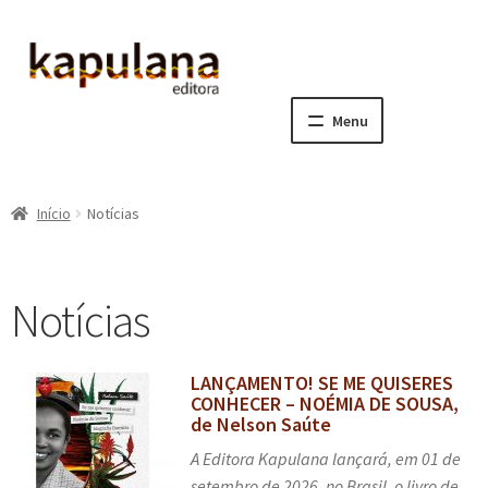
Pular
Pular
para
para
navegação
o
Menu
conteúdo
Home
Início
Notícias
E
A editora
x
p
E
Catálogo
Notícias
a
x
n
p
E
Notícias, Artigos e Eventos
d
a
x
LANÇAMENTO! SE ME QUISERES
i
n
p
CONHECER – NOÉMIA DE SOUSA,
Newsletters
r
d
a
de Nelson Saúte
m
i
n
A Editora Kapulana lançará, em 01 de
Notícias
e
r
d
setembro de 2026, no Brasil, o livro de