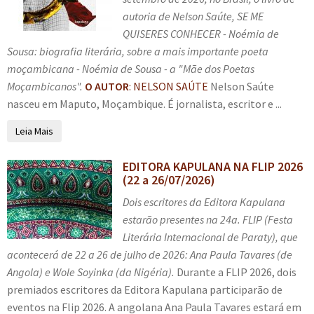
n
m
i
autoria de Nelson Saúte, SE ME
Artigos
u
e
r
QUISERES CONHECER - Noémia de
d
n
m
Sousa: biografia literária, sobre a mais importante poeta
Entrevistas
e
u
e
moçambicana - Noémia de Sousa - a "Mãe dos Poetas
s
d
n
Moçambicanos".
O AUTOR
: NELSON SAÚTE
Nelson Saúte
c
Eventos
e
u
nasceu em Maputo, Moçambique. É jornalista, escritor e ...
e
s
d
n
c
Fotos
Leia Mais
e
d
e
s
e
E
EDITORA KAPULANA NA FLIP 2026
n
c
Sala dos Professores
(22 a 26/07/2026)
n
x
d
e
t
p
e
Dois escritores da Editora Kapulana
E
n
Fale conosco
e
a
n
estarão presentes na 24a. FLIP (Festa
x
d
n
t
Literária Internacional de Paraty), que
p
e
Meu cadastro
d
e
acontecerá de 22 a 26 de julho de 2026: Ana Paula Tavares (de
a
n
i
Angola) e Wole Soyinka (da Nigéria).
Durante a FLIP 2026, dois
n
t
r
premiados escritores da Editora Kapulana participarão de
d
e
m
eventos na Flip 2026. A angolana Ana Paula Tavares estará em
i