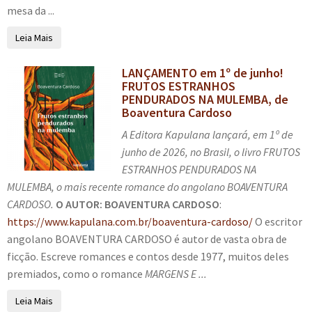
e
mesa da ...
r
n
m
Leia Mais
u
e
d
n
LANÇAMENTO em 1º de junho!
e
u
FRUTOS ESTRANHOS
s
d
PENDURADOS NA MULEMBA, de
Boaventura Cardoso
c
e
e
s
A Editora Kapulana lançará, em 1º de
n
c
junho de 2026, no Brasil, o livro FRUTOS
d
e
ESTRANHOS PENDURADOS NA
e
n
MULEMBA, o mais recente romance do angolano BOAVENTURA
n
d
CARDOSO.
O AUTOR: BOAVENTURA CARDOSO
:
t
e
https://www.kapulana.com.br/boaventura-cardoso/
O escritor
e
n
angolano BOAVENTURA CARDOSO é autor de vasta obra de
t
ficção. Escreve romances e contos desde 1977, muitos deles
e
premiados, como o romance
MARGENS E ...
Leia Mais