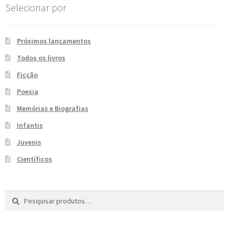
Selecionar por
Próximos lançamentos
Todos os livros
Ficção
Poesia
Memórias e Biografias
Infantis
Juvenis
Científicos
Pesquisar
P
por:
e
s