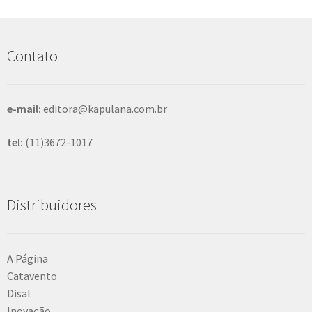
q
u
i
s
Contato
a
r
e-mail:
editora@kapulana.com.br
tel:
(11)3672-1017
Distribuidores
A Página
Catavento
Disal
Inovação