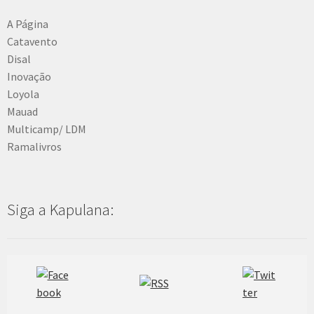
e
n
A Página
t
Catavento
e
Disal
Inovação
Loyola
Mauad
Multicamp/ LDM
Ramalivros
Siga a Kapulana: