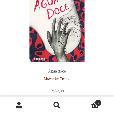
Água doce
Akwaeke Emezi
R$
52,90
0
Pesquisar
P