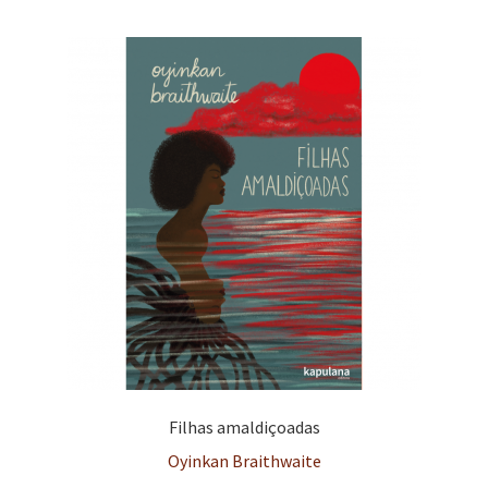
d
t
e
e
n
t
e
Filhas amaldiçoadas
Oyinkan Braithwaite