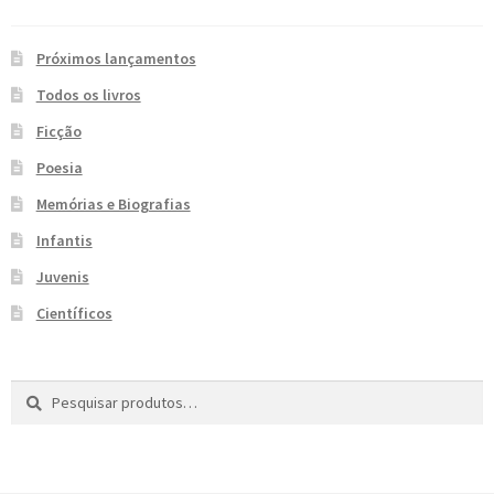
Próximos lançamentos
Todos os livros
Ficção
Poesia
Memórias e Biografias
Infantis
Juvenis
Científicos
Pesquisar
P
por:
e
s
q
u