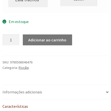
Em estoque
O
Adicionar ao carrinho
cão
e
os
caluandas
SKU:
9788568846476
Categoria:
Ficção
quantidade
Informações adicionais
Características