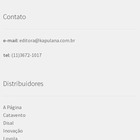
i
s
Contato
a
r
e-mail:
editora@kapulana.com.br
tel:
(11)3672-1017
Distribuidores
A Página
Catavento
Disal
Inovação
Loyola