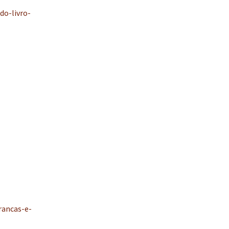
o-livro-
rancas-e-