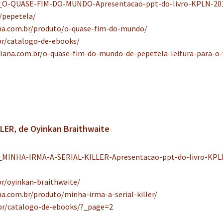
_O-QUASE-FIM-DO-MUNDO-Apresentacao-ppt-do-livro-KPLN-20
/pepetela/
na.com.br/produto/o-quase-fim-do-mundo/
br/catalogo-de-ebooks/
lana.com.br/o-quase-fim-do-mundo-de-pepetela-leitura-para-o-v
LLER, de Oyinkan Braithwaite
_MINHA-IRMA-A-SERIAL-KILLER-Apresentacao-ppt-do-livro-KPL
r/oyinkan-braithwaite/
a.com.br/produto/minha-irma-a-serial-killer/
br/catalogo-de-ebooks/?_page=2