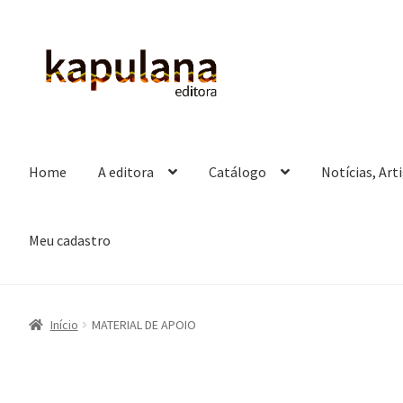
Pular
Pular
para
para
navegação
o
conteúdo
Home
A editora
Catálogo
Notícias, Art
Meu cadastro
Início
MATERIAL DE APOIO