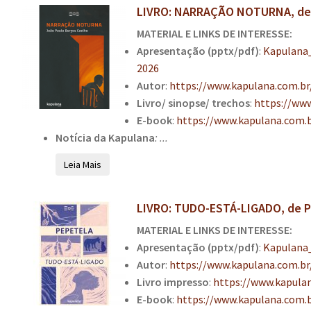
LIVRO: NARRAÇÃO NOTURNA, de J
MATERIAL E LINKS DE INTERESSE:
Apresentação (pptx/pdf)
:
Kapulana
2026
Autor
:
https://www.kapulana.com.br
Livro/ sinopse/ trechos
:
https://ww
E-book
:
https://www.kapulana.com.
Notícia
da Kapulana
: ...
Leia Mais
LIVRO: TUDO-ESTÁ-LIGADO, de P
MATERIAL E LINKS DE INTERESSE:
Apresentação (pptx/pdf)
:
Kapulana
Autor
:
https://www.kapulana.com.br
Livro impresso
:
https://www.kapulan
E-book
:
https://www.kapulana.com.