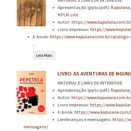
Apresentação (pptx/pdf)
:
Kapulana
KPLN-site
Autor
:
https://www.kapulana.com.br/
Livro impresso:
https://www.kapulan
E-book:
https://www.kapulana.com.br/catalogo
...
Leia Mais
LIVRO: AS AVENTURAS DE NGUNGA,
MATERIAL E LINKS DE INTERESSE:
Apresentação (pptx/pdf)
:
Kapulana
Autor
:
https://www.kapulana.com.br
Livro impresso
:
https://www.kapula
E-book
:
https://www.kapulana.com.
Lembranças e mensagens
:
https://
mensagens/