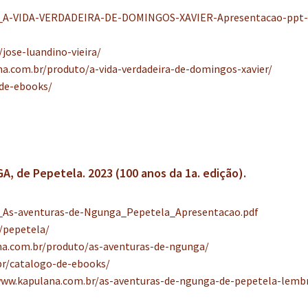
_A-VIDA-VERDADEIRA-DE-DOMINGOS-XAVIER-Apresentacao-ppt-d
jose-luandino-vieira/
a.com.br/produto/a-vida-verdadeira-de-domingos-xavier/
-de-ebooks/
 de Pepetela. 2023 (100 anos da 1a. edição).
_As-aventuras-de-Ngunga_Pepetela_Apresentacao.pdf
/pepetela/
na.com.br/produto/as-aventuras-de-ngunga/
br/catalogo-de-ebooks/
www.kapulana.com.br/as-aventuras-de-ngunga-de-pepetela-lemb