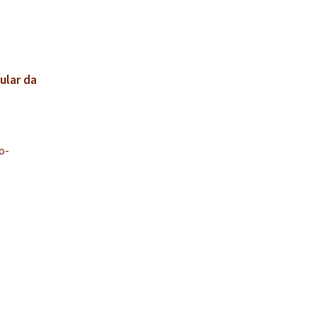
ular da
o-