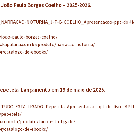
oão Paulo Borges Coelho – 2025-2026.
_NARRACAO-NOTURNA_J-P-B-COELHO_Apresentacao-ppt-do-liv
/joao-paulo-borges-coelho/
w.kapulana.com.br/produto/narracao-noturna/
br/catalogo-de-ebooks/
epetela. Lançamento em 19 de maio de 2025.
_TUDO-ESTA-LIGADO_Pepetela_Apresentacao-ppt-do-livro-KPLN
/pepetela/
a.com.br/produto/tudo-esta-ligado/
br/catalogo-de-ebooks/