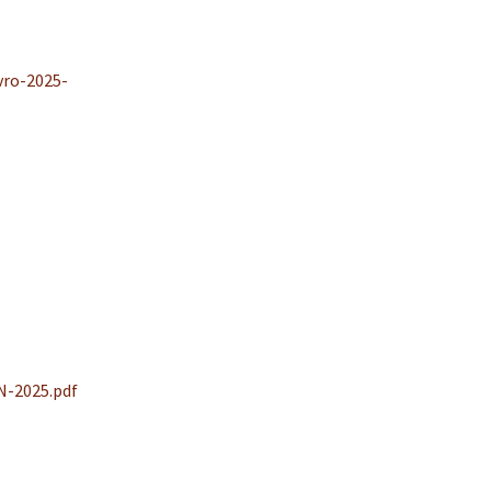
s
q
u
ro-2025-
i
s
a
r
-2025.pdf