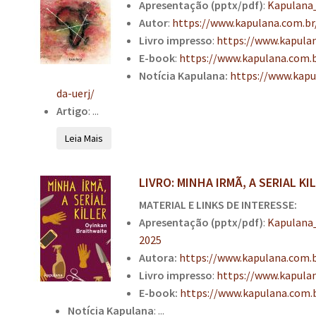
Apresentação (pptx/pdf)
:
Kapulana
Autor
:
https://www.kapulana.com.br
Livro impresso
:
https://www.kapula
E-book
:
https://www.kapulana.com.
Notícia Kapulana:
https://www.kapu
da-uerj/
Artigo
: ...
Leia Mais
LIVRO: MINHA IRMÃ, A SERIAL KI
MATERIAL E LINKS DE INTERESSE:
Apresentação (pptx/pdf)
:
Kapulana
2025
Autora:
https://www.kapulana.com.b
Livro impresso
:
https://www.kapulan
E-book:
https://www.kapulana.com.
Notícia Kapulana
: ...