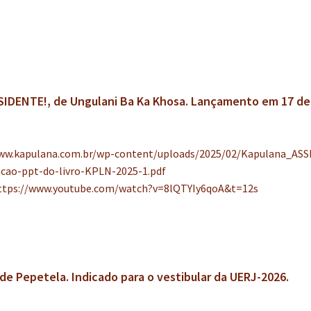
IDENTE!, de Ungulani Ba Ka Khosa. Lançamento em 17 de
www.kapulana.com.br/wp-content/uploads/2025/02/Kapulana_AS
o-ppt-do-livro-KPLN-2025-1.pdf
ttps://www.youtube.com/watch?v=8lQTYIy6qoA&t=12s
e Pepetela. Indicado para o vestibular da UERJ-2026.