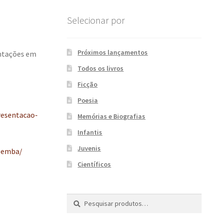
Selecionar por
Próximos lançamentos
entações em
Todos os livros
Ficção
Poesia
esentacao-
Memórias e Biografias
Infantis
Juvenis
lemba/
Científicos
Pesquisar
P
por:
e