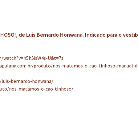
SO!, de Luís Bernardo Honwana. Indicado para o vestib
om/watch?v=h5h5isW4s-U&t=7s
kapulana.com.br/produto/nos-matamos-o-cao-tinhoso-manual-d
r/luis-bernardo-honwana/
duto/nos-matamos-o-cao-tinhoso/