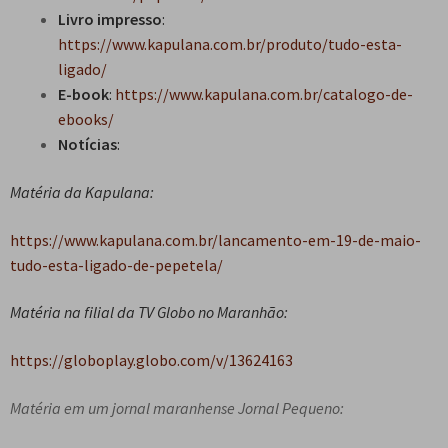
e
Livro impresso
:
n
https://www.kapulana.com.br/produto/tudo-esta-
t
ligado/
e
E-book
:
https://www.kapulana.com.br/catalogo-de-
ebooks/
Notícias
:
Matéria da Kapulana:
https://www.kapulana.com.br/lancamento-em-19-de-maio-
tudo-esta-ligado-de-pepetela/
Matéria na filial da TV Globo no Maranhão:
https://globoplay.globo.com/v/13624163
Matéria em um jornal maranhense Jornal Pequeno: