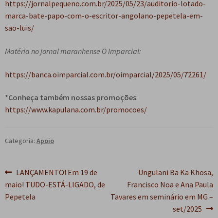
https://jornalpequeno.com.br/2025/05/23/auditorio-lotado-
marca-bate-papo-com-o-escritor-angolano-pepetela-em-
sao-luis/
Matéria no jornal maranhense O Imparcial:
https://banca.oimparcial.com.br/oimparcial/2025/05/72261/
*Conheça também nossas promoções
:
https://www.kapulana.com.br/promocoes/
Categoria:
Apoio
Navegação
Post
Próximo
LANÇAMENTO! Em 19 de
Ungulani Ba Ka Khosa,
anterior:
post:
maio! TUDO-ESTÁ-LIGADO, de
Francisco Noa e Ana Paula
de
Pepetela
Tavares em seminário em MG –
Post
set/2025