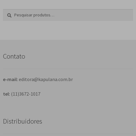
Pesquisar
P
por:
e
s
q
u
i
s
Contato
a
r
e-mail:
editora@kapulana.com.br
tel:
(11)3672-1017
Distribuidores