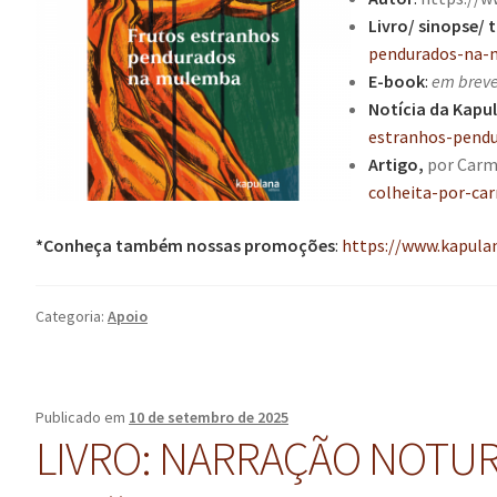
Livro/ sinopse/ 
pendurados-na-
E-book
:
em brev
Notícia
da Kapu
estranhos-pend
Artigo,
por Carm
colheita-por-ca
*Conheça também nossas promoções
:
https://www.kapula
Categoria:
Apoio
Publicado em
10 de setembro de 2025
LIVRO: NARRAÇÃO NOTURN