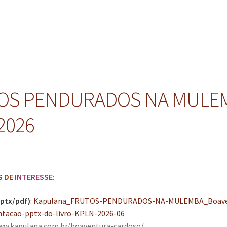
HOS PENDURADOS NA MULE
2026
S DE
INTERESSE:
ptx/pdf)
:
Kapulana_FRUTOS-PENDURADOS-NA-MULEMBA_Boave
tacao-pptx-do-livro-KPLN-2026-06
ww.kapulana.com.br/boaventura-cardoso/