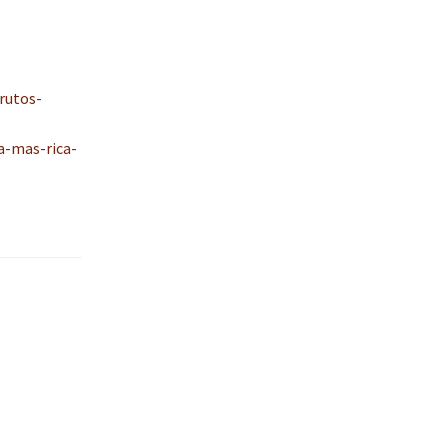
s
q
u
i
s
rutos-
a
r
a-mas-rica-