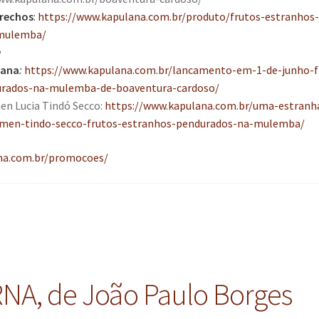
trechos
:
https://www.kapulana.com.br/produto/frutos-estranhos-
mulemba/
e
lana
:
https://www.kapulana.com.br/lancamento-em-1-de-junho-f
urados-na-mulemba-de-boaventura-cardoso/
en Lucia Tindó Secco:
https://www.kapulana.com.br/uma-estranh
rmen-tindo-secco-frutos-estranhos-pendurados-na-mulemba/
na.com.br/promocoes/
A, de João Paulo Borges