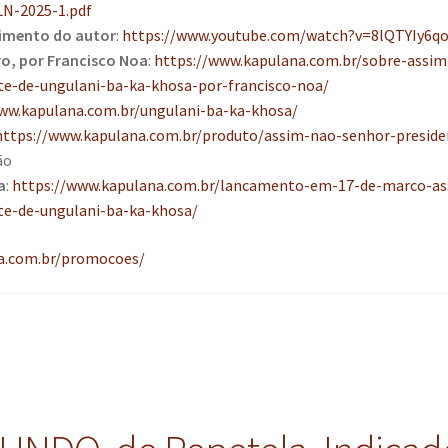
LN-2025-1.pdf
imento do autor
:
https://www.youtube.com/watch?v=8lQTYIy6q
ro, por Francisco Noa
:
https://www.kapulana.com.br/sobre-assim
te-de-ungulani-ba-ka-khosa-por-francisco-noa/
ww.kapulana.com.br/ungulani-ba-ka-khosa/
https://www.kapulana.com.br/produto/assim-nao-senhor-preside
ão
a
:
https://www.kapulana.com.br/lancamento-em-17-de-marco-as
te-de-ungulani-ba-ka-khosa/
a.com.br/promocoes/