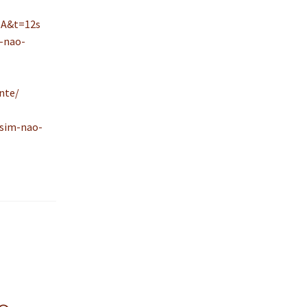
oA&t=12s
-nao-
nte/
sim-nao-