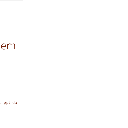
o em
o-ppt-do-