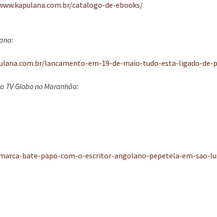
/www.kapulana.com.br/catalogo-de-ebooks/
ana:
ulana.com.br/lancamento-em-19-de-maio-tudo-esta-ligado-de-p
 da TV Globo no Maranhão:
o-marca-bate-papo-com-o-escritor-angolano-pepetela-em-sao-lu