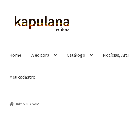
Pular
Pular
para
para
navegação
o
conteúdo
Home
A editora
Catálogo
Notícias, Art
Meu cadastro
Início
Apoio