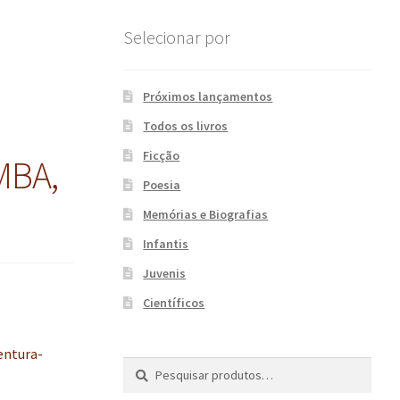
Selecionar por
Próximos lançamentos
Todos os livros
Ficção
MBA,
Poesia
Memórias e Biografias
Infantis
Juvenis
Científicos
ntura-
Pesquisar
P
por:
e