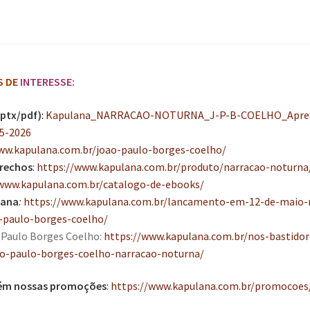
S DE
INTERESSE:
ptx/pdf)
:
Kapulana_NARRACAO-NOTURNA_J-P-B-COELHO_Apres
25-2026
ww.kapulana.com.br/joao-paulo-borges-coelho/
trechos
:
https://www.kapulana.com.br/produto/narracao-noturna
/www.kapulana.com.br/catalogo-de-ebooks/
lana
:
https://www.kapulana.com.br/lancamento-em-12-de-maio-
-paulo-borges-coelho/
 Paulo Borges Coelho:
https://www.kapulana.com.br/nos-bastidor
ao-paulo-borges-coelho-narracao-noturna/
ém nossas promoções
:
https://www.kapulana.com.br/promocoes