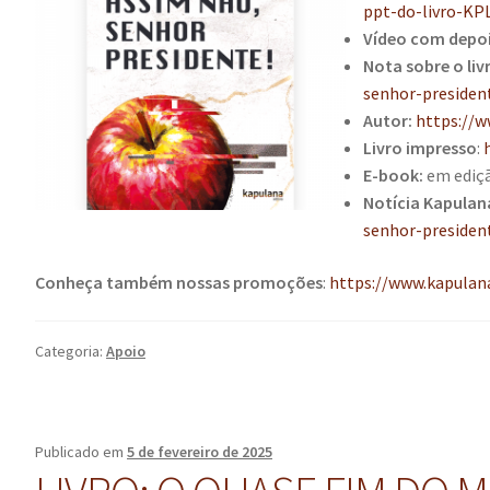
ppt-do-livro-KP
Vídeo com depo
Nota sobre o liv
senhor-presiden
Autor:
https://w
Livro impresso
:
E-book:
em ediç
Notícia Kapulan
senhor-presiden
Conheça também nossas promoções
:
https://www.kapulan
Categoria:
Apoio
Publicado em
5 de fevereiro de 2025