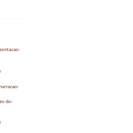
entacao-
/
narracao-
es-do-
/