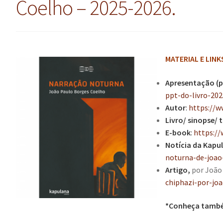
Coelho – 2025-2026.
MATERIAL E LINK
Apresentação (p
ppt-do-livro-20
Autor
:
https://w
Livro/ sinopse/ 
E-book
:
https:/
Notícia
da Kapu
noturna-de-joao
Artigo,
por João
chiphazi-por-jo
*Conheça tamb