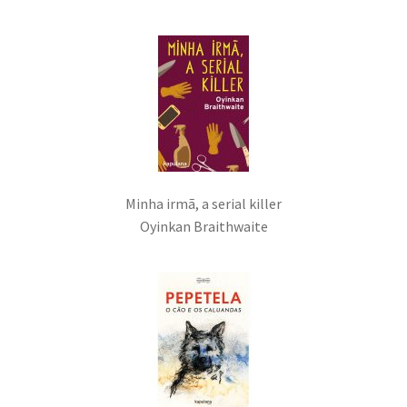
d
t
e
e
n
t
e
Minha irmã, a serial killer
Oyinkan Braithwaite