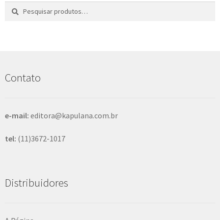
Pesquisar
P
por:
e
s
q
u
i
s
Contato
a
r
e-mail:
editora@kapulana.com.br
tel:
(11)3672-1017
Distribuidores