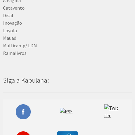
A Página
Catavento
Disal
Inovação
Loyola
Mauad
Multicamp/ LDM
Ramalivros
Siga a Kapulana: