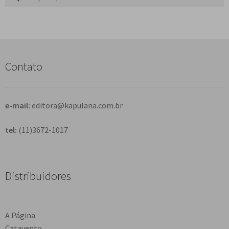
por:
e
s
q
u
i
s
Contato
a
r
e-mail:
editora@kapulana.com.br
tel:
(11)3672-1017
Distribuidores
A Página
Catavento