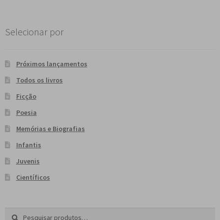
e
n
t
Selecionar por
e
Próximos lançamentos
Todos os livros
Ficção
Poesia
Memórias e Biografias
Infantis
Juvenis
Científicos
Pesquisar
P