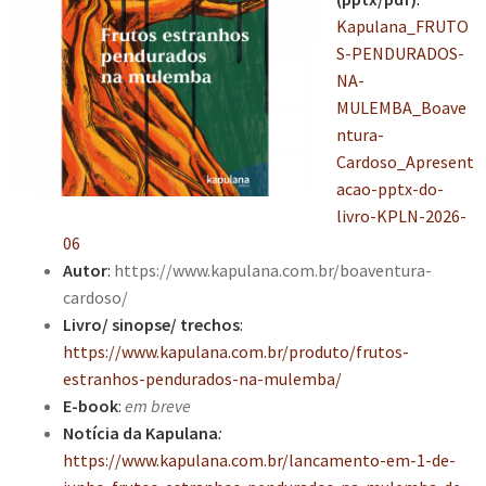
Kapulana_FRUTO
S-PENDURADOS-
NA-
MULEMBA_Boave
ntura-
Cardoso_Apresent
acao-pptx-do-
livro-KPLN-2026-
06
Autor
:
https://www.kapulana.com.br/boaventura-
cardoso/
Livro/ sinopse/ trechos
:
https://www.kapulana.com.br/produto/frutos-
estranhos-pendurados-na-mulemba/
E-book
:
em breve
Notícia
da Kapulana
:
https://www.kapulana.com.br/lancamento-em-1-de-