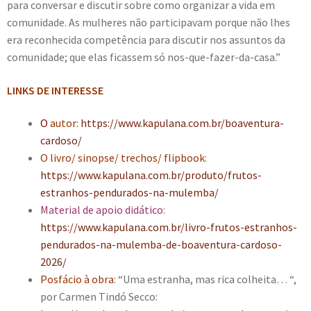
para conversar e discutir sobre como organizar a vida em
comunidade. As mulheres não participavam porque não lhes
era reconhecida competência para discutir nos assuntos da
comunidade; que elas ficassem só nos-que-fazer-da-casa.”
LINKS DE INTERESSE
O
autor
:
https://www.kapulana.com.br/boaventura-
cardoso/
O livro/ sinopse/ trechos/ flipbook
:
https://www.kapulana.com.br/produto/frutos-
estranhos-pendurados-na-mulemba/
Material de apoio didático
:
https://www.kapulana.com.br/livro-frutos-estranhos-
pendurados-na-mulemba-de-boaventura-cardoso-
2026/
Posfácio à obra
: “Uma estranha, mas rica colheita… “,
por Carmen Tindó Secco: