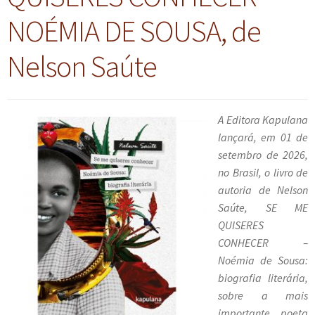
n
m
i
n
p
NOÉMIA DE SOUSA, de
Meu cadastro
u
e
r
d
a
d
n
m
i
n
Nelson Saúte
e
u
e
r
d
s
d
n
m
i
c
e
u
e
r
e
s
d
n
m
A Editora Kapulana
n
c
e
u
e
lançará, em 01 de
d
e
s
d
n
setembro de 2026,
e
n
c
e
u
no Brasil, o livro de
n
d
e
s
d
autoria de Nelson
t
e
n
c
e
Saúte, SE ME
e
n
d
e
s
QUISERES
t
e
n
c
CONHECER –
e
n
d
e
Noémia de Sousa:
t
e
n
biografia literária,
e
n
d
sobre a mais
t
e
importante poeta