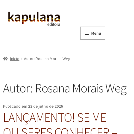
Pular
Pular
para
para
navegação
o
Menu
conteúdo
Home
Início
Autor: Rosana Morais Weg
E
A editora
x
p
E
Catálogo
Autor:
Rosana Morais Weg
a
x
n
p
E
Notícias, Artigos e Eventos
d
a
x
Publicado em
22 de julho de 2026
i
n
p
E
Sala dos Professores
LANÇAMENTO! SE ME
r
d
a
x
m
i
n
p
E
Fale conosco
QUISERES CONHECER –
e
r
d
a
x