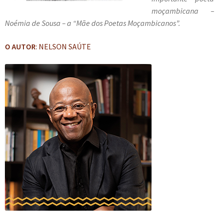
e
n
moçambicana –
t
Noémia de Sousa – a “Mãe dos Poetas Moçambicanos”.
e
O AUTOR
: NELSON SAÚTE