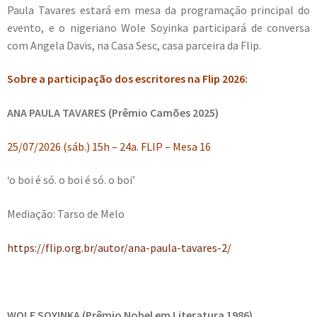
Paula Tavares estará em mesa da programação principal do
evento, e o nigeriano Wole Soyinka participará de conversa
com Angela Davis, na Casa Sesc, casa parceira da Flip.
Sobre a participação dos escritores na Flip 2026:
ANA PAULA TAVARES (Prêmio Camões 2025)
25/07/2026 (sáb.) 15h – 24a. FLIP – Mesa 16
‘o boi é só. o boi é só. o boi’
Mediação: Tarso de Melo
https://flip.org.br/autor/ana-paula-tavares-2/
WOLE SOYINKA (Prêmio Nobel em Literatura 1986)