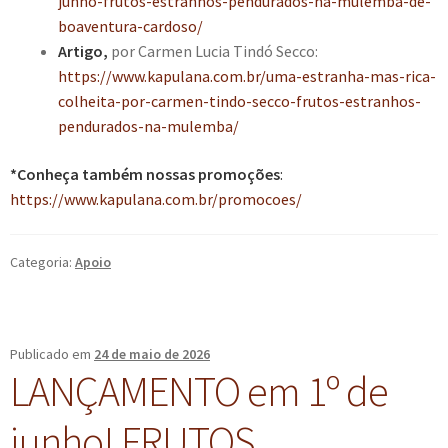
junho-frutos-estranhos-pendurados-na-mulemba-de-
boaventura-cardoso/
Artigo,
por Carmen Lucia Tindó Secco:
https://www.kapulana.com.br/uma-estranha-mas-rica-
colheita-por-carmen-tindo-secco-frutos-estranhos-
pendurados-na-mulemba/
*Conheça também nossas promoções
:
https://www.kapulana.com.br/promocoes/
Categoria:
Apoio
Publicado em
24 de maio de 2026
LANÇAMENTO em 1º de
junho! FRUTOS