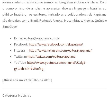
jovens e adultos, assim como memórias, biografias e obras científicas. Com
o compromisso de ampliar e apresentar diversas linguagens literárias ao
público brasileiro, os escritores, ilustradores e colaboradores da Kapulana
são de países como Brasil, Portugal, Angola, Moçambique, Nigéria, Quênia e
Zimbábue.
E-mail: editora@kapulana.com.br
Facebook:
https://www.facebook.com/ekapulana/
Instagram:
https://www.instagram.com/editorakapulana/
Twitter:m
https://twitter.com/editorakapulana
YouTube:
https://www.youtube.com/channel/UCdg9-
g5GiahREhT6Vf6of9g
[Atualizada em 22 de julho de 2026.]
Categoria:
Notícias