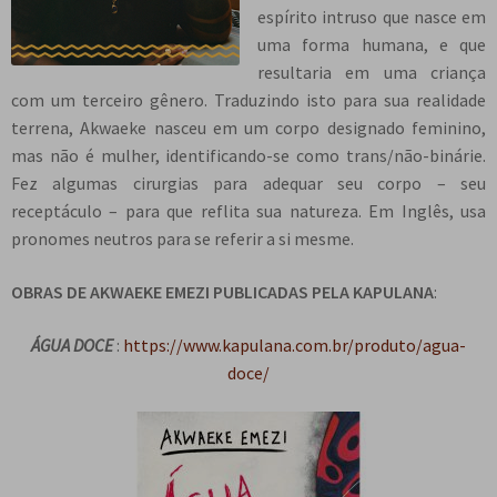
espírito intruso que nasce em
e
n
uma forma humana, e que
t
resultaria em uma criança
e
com um terceiro gênero. Traduzindo isto para sua realidade
terrena, Akwaeke nasceu em um corpo designado feminino,
mas não é mulher, identificando-se como trans/não-binárie.
Fez algumas cirurgias para adequar seu corpo – seu
receptáculo – para que reflita sua natureza. Em Inglês, usa
pronomes neutros para se referir a si mesme.
OBRAS DE AKWAEKE EMEZI PUBLICADAS PELA KAPULANA
:
ÁGUA DOCE
:
https://www.kapulana.com.br/produto/agua-
doce/