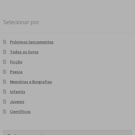
Selecionar por
Próximos lançamentos
Todos os livros
Ficção
Poesia
Memórias e Biografias
Infantis
Juvenis
Científicos
Pesquisar
P