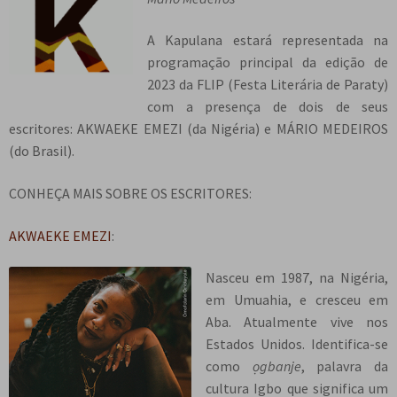
n
m
i
n
p
Meu cadastro
u
e
r
d
a
A Kapulana estará representada na
d
n
m
i
n
programação principal da edição de
e
u
e
r
d
2023 da FLIP (Festa Literária de Paraty)
s
d
n
m
i
com a presença de dois de seus
c
e
u
e
r
escritores: AKWAEKE EMEZI (da Nigéria) e MÁRIO MEDEIROS
e
s
d
n
m
(do Brasil).
n
c
e
u
e
d
e
s
d
CONHEÇA MAIS SOBRE OS ESCRITORES:
n
e
n
c
e
u
n
d
e
AKWAEKE EMEZI
:
s
d
t
e
n
c
e
e
n
Nasceu em 1987, na Nigéria,
d
e
s
t
em Umuahia, e cresceu em
e
n
c
e
Aba. Atualmente vive nos
n
d
e
Estados Unidos. Identifica-se
t
e
n
como
ọgbanje
, palavra da
e
n
d
cultura Igbo que significa um
t
e