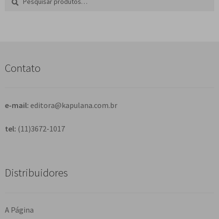
por:
e
s
q
u
i
s
Contato
a
r
e-mail:
editora@kapulana.com.br
tel:
(11)3672-1017
Distribuidores
A Página