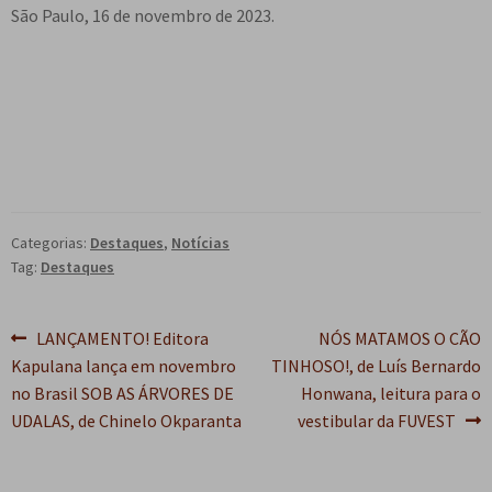
São Paulo, 16 de novembro de 2023.
Categorias:
Destaques
,
Notícias
Tag:
Destaques
Navegação
Post
Próximo
LANÇAMENTO! Editora
NÓS MATAMOS O CÃO
anterior:
post:
Kapulana lança em novembro
TINHOSO!, de Luís Bernardo
de
no Brasil SOB AS ÁRVORES DE
Honwana, leitura para o
Post
UDALAS, de Chinelo Okparanta
vestibular da FUVEST