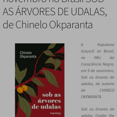
n
m
i
n
p
AS ÁRVORES DE UDALAS,
Meu cadastro
u
e
r
d
a
d
n
m
i
n
de Chinelo Okparanta
e
u
e
r
d
s
d
n
m
i
c
e
u
e
r
e
s
d
n
A Kapulana
m
n
c
e
u
lançará no Brasil,
e
d
e
s
d
no Mês da
n
e
n
c
e
Consciência Negra,
u
n
d
e
s
em 9 de novembro,
d
t
e
n
c
Sob as árvores de
e
e
n
d
e
udalas, de autoria
s
t
e
n
de CHINELO
c
e
n
d
OKPARANTA.
e
t
e
n
e
n
Sob as árvores de
d
t
udalas
(
Under the
e