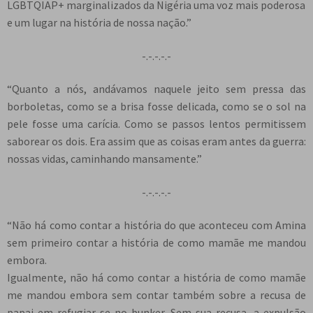
LGBTQIAP+ marginalizados da Nigéria uma voz mais poderosa
e um lugar na história de nossa nação.”
-.-.-.-.-
“Quanto a nós, andávamos naquele jeito sem pressa das
borboletas, como se a brisa fosse delicada, como se o sol na
pele fosse uma carícia. Como se passos lentos permitissem
saborear os dois. Era assim que as coisas eram antes da guerra:
nossas vidas, caminhando mansamente.”
-.-.-.-.-
“Não há como contar a história do que aconteceu com Amina
sem primeiro contar a história de como mamãe me mandou
embora.
Igualmente, não há como contar a história de como mamãe
me mandou embora sem contar também sobre a recusa de
papai em refugiar-se no bunker. Sem sua recusa, a expulsão