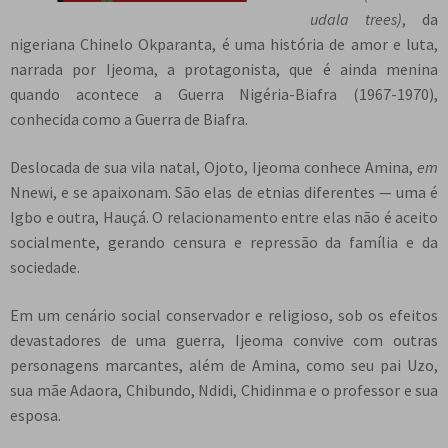
e
udala trees
)
, da
n
nigeriana Chinelo Okparanta, é uma história de amor e luta,
t
narrada por Ijeoma, a protagonista, que é ainda menina
e
quando acontece a Guerra Nigéria-Biafra (1967-1970),
conhecida como a Guerra de Biafra.
Deslocada de sua vila natal, Ojoto, Ijeoma conhece Amina,
em
Nnewi, e se apaixonam. São elas de etnias diferentes — uma é
Igbo e outra, Hauçá. O relacionamento entre elas não é aceito
socialmente, gerando censura e repressão da família e da
sociedade.
Em um cenário social conservador e religioso, sob os efeitos
devastadores de uma guerra, Ijeoma convive com outras
personagens marcantes, além de Amina, como seu pai Uzo,
sua mãe Adaora, Chibundo, Ndidi, Chidinma e o professor e sua
esposa.