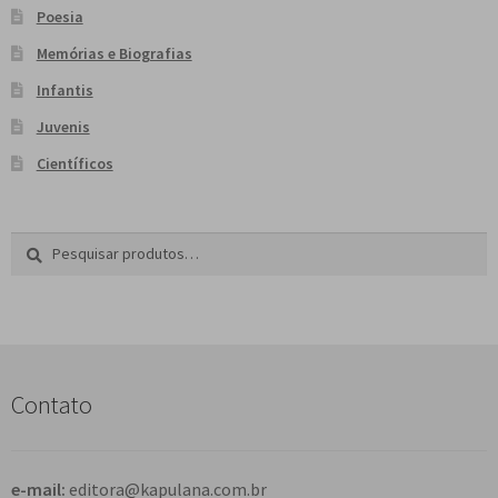
Poesia
Memórias e Biografias
Infantis
Juvenis
Científicos
Pesquisar
P
por:
e
s
q
u
i
s
Contato
a
r
e-mail:
editora@kapulana.com.br