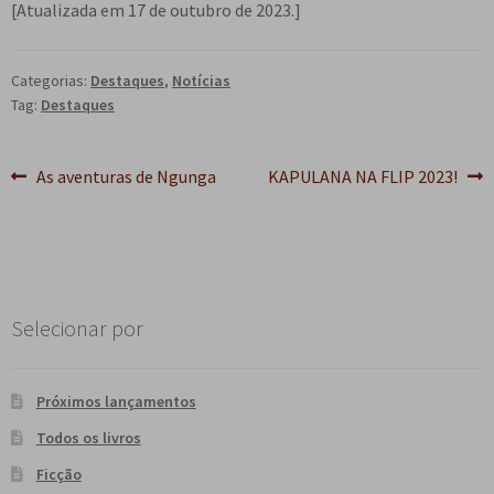
[Atualizada em 17 de outubro de 2023.]
Categorias:
Destaques
,
Notícias
Tag:
Destaques
Navegação
Post
Próximo
As aventuras de Ngunga
KAPULANA NA FLIP 2023!
anterior:
post:
de
Post
Selecionar por
Próximos lançamentos
Todos os livros
Ficção