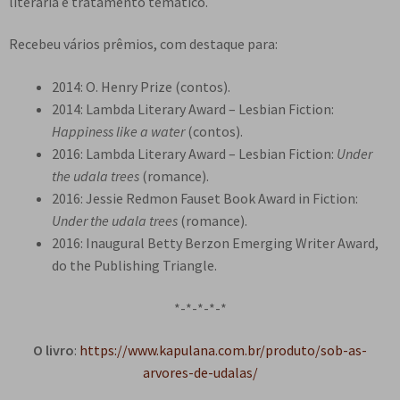
literária e tratamento temático.
Recebeu vários prêmios, com destaque para:
2014: O. Henry Prize (contos).
2014: Lambda Literary Award – Lesbian Fiction:
Happiness like a water
(contos).
2016: Lambda Literary Award – Lesbian Fiction:
Under
the udala trees
(romance).
2016: Jessie Redmon Fauset Book Award in Fiction:
Under the udala trees
(romance).
2016: Inaugural Betty Berzon Emerging Writer Award,
do the Publishing Triangle.
*-*-*-*-*
O livro
:
https://www.kapulana.com.br/produto/sob-as-
arvores-de-udalas/