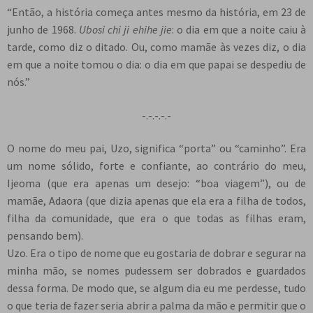
“Então, a história começa antes mesmo da história, em 23 de
junho de 1968.
Ubosi chi ji ehihe jie
: o dia em que a noite caiu à
tarde, como diz o ditado. Ou, como mamãe às vezes diz, o dia
em que a noite tomou o dia: o dia em que papai se despediu de
nós.”
-.-.-.-.-
O nome do meu pai, Uzo, significa “porta” ou “caminho”. Era
um nome sólido, forte e confiante, ao contrário do meu,
Ijeoma (que era apenas um desejo: “boa viagem”), ou de
mamãe, Adaora (que dizia apenas que ela era a filha de todos,
filha da comunidade, que era o que todas as filhas eram,
pensando bem).
Uzo. Era o tipo de nome que eu gostaria de dobrar e segurar na
minha mão, se nomes pudessem ser dobrados e guardados
dessa forma. De modo que, se algum dia eu me perdesse, tudo
o que teria de fazer seria abrir a palma da mão e permitir que o