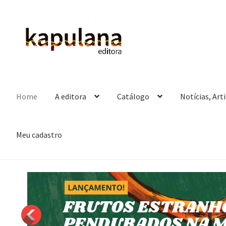
Pular
Pular
para
para
navegação
o
conteúdo
Home
A editora
Catálogo
Notícias, Art
Meu cadastro