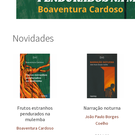
Novidades
Frutos estranhos
Narração noturna
pendurados na
João Paulo Borges
mulemba
Coelho
Boaventura Cardoso