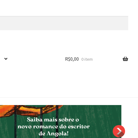
R$
0,00
0 item