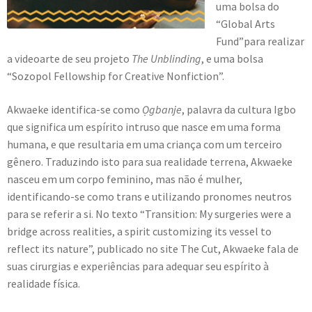
uma bolsa do
“Global Arts
Fund”para realizar
a videoarte de seu projeto
The Unblinding
, e uma bolsa
“Sozopol Fellowship for Creative Nonfiction”.
Akwaeke identifica-se como
Ọgbanje
, palavra da cultura Igbo
que significa um espírito intruso que nasce em uma forma
humana, e que resultaria em uma criança com um terceiro
gênero. Traduzindo isto para sua realidade terrena, Akwaeke
nasceu em um corpo feminino, mas não é mulher,
identificando-se como trans e utilizando pronomes neutros
para se referir a si. No texto “Transition: My surgeries were a
bridge across realities, a spirit customizing its vessel to
reflect its nature”, publicado no site The Cut, Akwaeke fala de
suas cirurgias e experiências para adequar seu espírito à
realidade física.