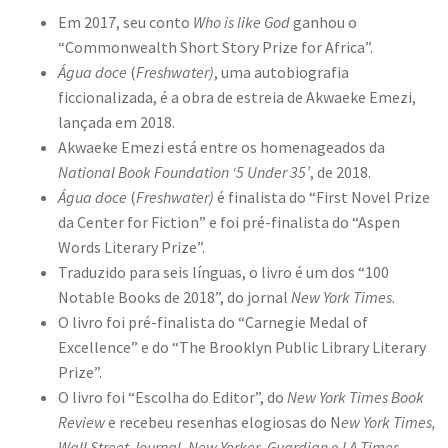
Em 2017, seu conto
Who is like God
ganhou o
“Commonwealth Short Story Prize for Africa”.
Água doce
(
Freshwater)
, uma autobiografia
ficcionalizada, é a obra de estreia de Akwaeke Emezi,
lançada em 2018.
Akwaeke Emezi está entre os homenageados da
National Book Foundation ‘5 Under 35’
, de 2018.
Água doce
(
Freshwater)
é finalista do “First Novel Prize
da Center for Fiction” e foi pré-finalista do “Aspen
Words Literary Prize”.
Traduzido para seis línguas, o livro é um dos “100
Notable Books de 2018”, do jornal
New York Times
.
O livro foi pré-finalista do “Carnegie Medal of
Excellence” e do “The Brooklyn Public Library Literary
Prize”.
O livro foi “Escolha do Editor”, do
New York Times Book
Review
e recebeu resenhas elogiosas do N
ew York Times,
Wall Street Journal
,
New Yorker
,
Guardian
e
LA Times
,