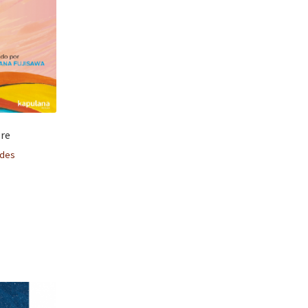
re
ndes