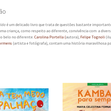
ão
rida
é um delicado livro que trata de questões bastante important
uma criança, como respeito ao diferente, convivência com a divers
o belo no diferente.
Carolina Portella (
autora),
Felipe Tognoli
(il
ormens
(artista e fotógrafa), contam uma história maravilhosa pa