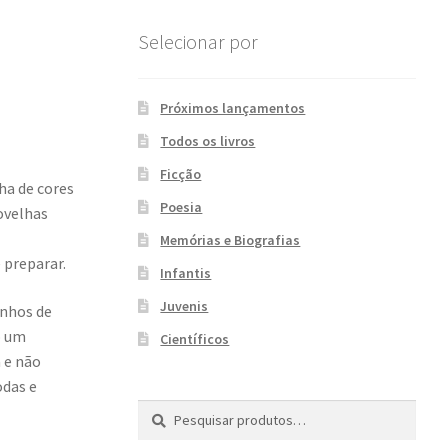
Selecionar por
Próximos lançamentos
Todos os livros
Ficção
lha de cores
Poesia
ovelhas
Memórias e Biografias
 preparar.
Infantis
Juvenis
enhos de
o um
Científicos
a e não
odas e
Pesquisar
P
por:
e