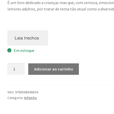
É um livro dedicado a crianças mas que, com certeza, emocio
leitores adultos, por tratar de tema tão atual como a diversid
Em estoque
Ovelha
Adicionar ao carrinho
Colorida
quantidade
SKU:
9788568846834
Categoria:
Infantis