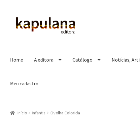
Pular
Pular
para
para
navegação
o
conteúdo
Home
A editora
Catálogo
Notícias, Art
Meu cadastro
Início
Infantis
Ovelha Colorida