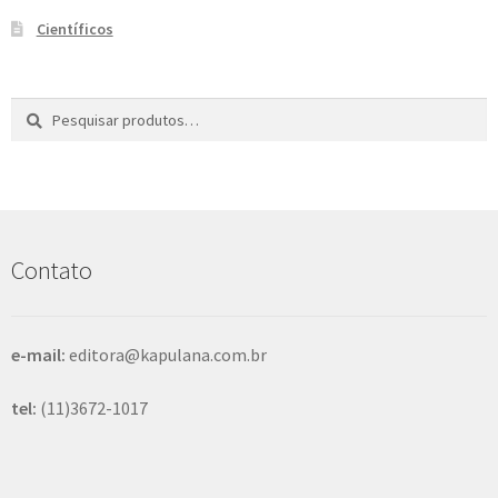
Científicos
Pesquisar
P
por:
e
s
q
u
i
s
Contato
a
r
e-mail:
editora@kapulana.com.br
tel:
(11)3672-1017