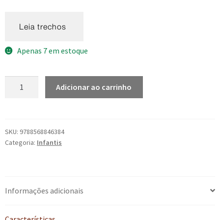
Apenas 7 em estoque
Leona,
Adicionar ao carrinho
a
filha
do
silêncio
SKU:
9788568846384
Categoria:
Infantis
-
v.
9
-
Informações adicionais
Contos
de
Moçambique
Características