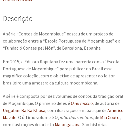
quantidade
Descrição
A série “Contos de Moçambique” nasceu de um projeto de
colaboração entre a “Escola Portuguesa de Moçambique” e a
“Fundació Contes pel Món”, de Barcelona, Espanha.
Em 2015, a Editora Kapulana fez uma parceria com a “Escola
Portuguesa de Moçambique” para publicar no Brasil essa
magnífica coleção, com o objetivo de apresentar ao leitor
brasileiro uma amostra da cultura moçambicana.
A série é composta por dez volumes de contos da tradição oral
de Moçambique. O primeiro deles é
O rei mocho
, de autoria de
Ungulani Ba Ka Khosa
, com ilustrações em batique de
Americo
Mavale
. O último volume é
O pátio das sombras
, de
Mia Couto
,
com ilustrações do artista
Malangatana
. São histórias