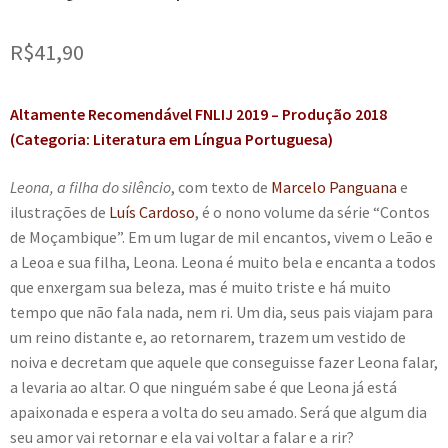
e
n
t
R$
41,90
e
Altamente Recomendável FNLIJ 2019 – Produção 2018
(Categoria: Literatura em Língua Portuguesa)
Leona, a filha do silêncio
, com texto de
Marcelo Panguana
e
ilustrações de
Luís Cardoso
, é o nono volume da série “Contos
de Moçambique”. Em um lugar de mil encantos, vivem o Leão e
a Leoa e sua filha, Leona. Leona é muito bela e encanta a todos
que enxergam sua beleza, mas é muito triste e há muito
tempo que não fala nada, nem ri. Um dia, seus pais viajam para
um reino distante e, ao retornarem, trazem um vestido de
noiva e decretam que aquele que conseguisse fazer Leona falar,
a levaria ao altar. O que ninguém sabe é que Leona já está
apaixonada e espera a volta do seu amado. Será que algum dia
seu amor vai retornar e ela vai voltar a falar e a rir?