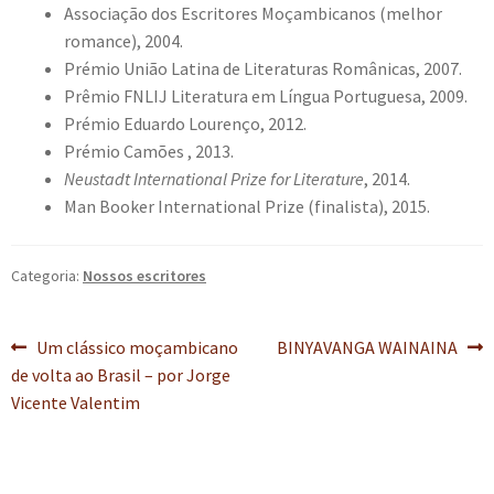
Associação dos Escritores Moçambicanos (melhor
romance), 2004.
Prémio União Latina de Literaturas Românicas, 2007.
Prêmio FNLIJ Literatura em Língua Portuguesa, 2009.
Prémio Eduardo Lourenço, 2012.
Prémio Camões , 2013.
Neustadt International Prize for Literature
, 2014.
Man Booker International Prize (finalista), 2015.
Categoria:
Nossos escritores
Navegação
Post
Próximo
Um clássico moçambicano
BINYAVANGA WAINAINA
anterior:
post:
de volta ao Brasil – por Jorge
de
Vicente Valentim
Post