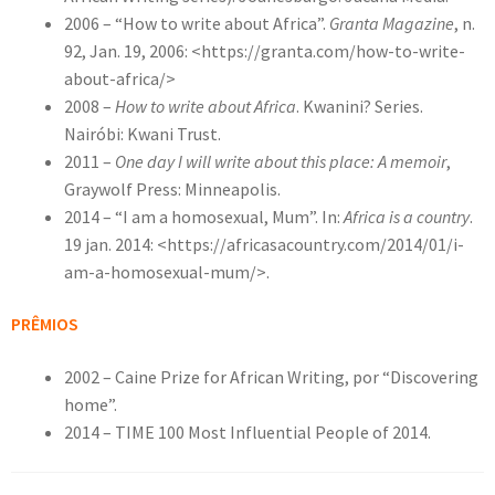
2006 – “How to write about Africa”.
Granta Magazine
, n.
92, Jan. 19, 2006: <https://granta.com/how-to-write-
about-africa/>
2008 –
How to write about Africa
. Kwanini? Series.
Nairóbi: Kwani Trust.
2011 –
One day I will write about this place: A memoir
,
Graywolf Press: Minneapolis.
2014 – “I am a homosexual, Mum”. In:
Africa is a country
.
19 jan. 2014: <https://africasacountry.com/2014/01/i-
am-a-homosexual-mum/>.
PRÊMIOS
2002 – Caine Prize for African Writing, por “Discovering
home”.
2014 – TIME 100 Most Influential People of 2014.