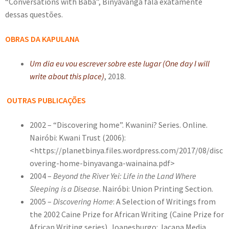
“Conversations with Baba”, Binyavanga fala exatamente
dessas questões.
OBRAS DA KAPULANA
Um dia eu vou escrever sobre este lugar (One day I will
write about this place)
, 2018.
OUTRAS PUBLICAÇÕES
2002 – “Discovering home”. Kwanini? Series. Online.
Nairóbi: Kwani Trust (2006):
<https://planetbinya.files.wordpress.com/2017/08/disc
overing-home-binyavanga-wainaina.pdf>
2004 –
Beyond the River Yei: Life in the Land Where
Sleeping is a Disease
. Nairóbi: Union Printing Section.
2005 –
Discovering Home
: A Selection of Writings from
the 2002 Caine Prize for African Writing (Caine Prize for
African Writing series). Joanesburgo: Jacana Media.