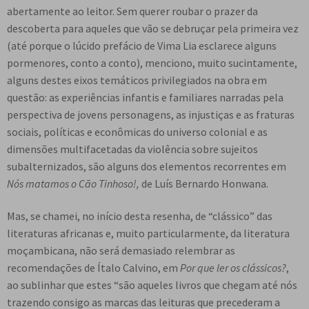
abertamente ao leitor. Sem querer roubar o prazer da
descoberta para aqueles que vão se debruçar pela primeira vez
(até porque o lúcido prefácio de Vima Lia esclarece alguns
pormenores, conto a conto), menciono, muito sucintamente,
alguns destes eixos temáticos privilegiados na obra em
questão: as experiências infantis e familiares narradas pela
perspectiva de jovens personagens, as injustiças e as fraturas
sociais, políticas e econômicas do universo colonial e as
dimensões multifacetadas da violência sobre sujeitos
subalternizados, são alguns dos elementos recorrentes em
Nós matamos o Cão Tinhoso!,
de Luís Bernardo Honwana.
Mas, se chamei, no início desta resenha, de “clássico” das
literaturas africanas e, muito particularmente, da literatura
moçambicana, não será demasiado relembrar as
recomendações de Ítalo Calvino, em
Por que ler os clássicos?
,
ao sublinhar que estes “são aqueles livros que chegam até nós
trazendo consigo as marcas das leituras que precederam a