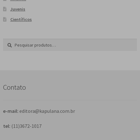
Juvenis
Científicos
Pesquisar
P
por:
e
s
q
u
i
s
Contato
a
r
e-mail:
editora@kapulana.com.br
tel:
(11)3672-1017