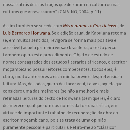
nossa e atrás de si os traços que deixaram na cultura ou nas
culturas que atravessaram” (CALVINO, 2004, p. 11).
Assim também se sucede com
Nós matamos o Cão Tinhoso!
, de
Luís Bernardo Honwana
. Se a edição atual da Kapulana retoma
(e, em muitos sentidos, revigora de forma mais positiva e
acessível) aquela primeira versão brasileira, o texto
per se
também opera este procedimento. Objeto de estudo de
nomes consagrados dos estudos literários africanos, o escritor
moçambicano possui leitores competentes, todos eles, é
claro, muito anteriores a esta minha breve e despretensiosa
leitura. Mas, de todas, quero destacar aqui, talvez, aquela que
considero uma das melhores (se não a melhor) e mais
refinadas leituras do texto de Honwana (sem querer, é claro
desmerecer qualquer um dos nomes da fortuna crítica, em
virtude do importante trabalho de recuperação da obra do
escritor moçambicano, pois se trata de uma opinião
puramente pessoal e particular!). Refiro-me ao “clássico”