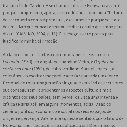
italiano Ítalo Calvino. E se chamo a obra de Honwana assim é
porque compreendo, agora, a sua releitura como uma “leitura
de descoberta como a primeira”, exatamente porque se trata
de um “livro que nunca terminou de dizer aquilo que tinha para
dizer” (CALVINO, 2004, p. 11). E já chego a este ponto para
justificar a minha afirmação.
Ao lado de outros textos contemporâneos seus – como
Luuanda
(1963), do angolano Luandino Vieira, e
O galo que
cantou na baía
(1959), do cabo-verdiano Manuel Lopes –, a
coletânea do escritor moçambicano faz parte de um elenco
ficcional de toda uma geração singular e sensível de escritores
que conseguiram representar os aspectos culturais mais
distintos dos seus países, sem perder de vista uma intensa e
crítica (e diria até, em alguns momentos, ácida) visão do
cenário político, econômico e social dos seus espaços de
origem e pertença. Vale lembrar, neste sentido, que o título de
Honwana, anos depois de sua publicação em Moçambique,