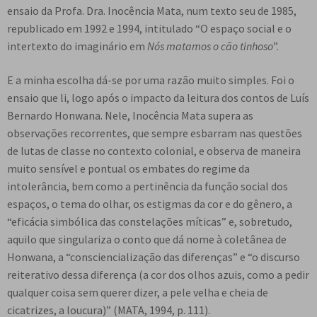
ensaio da Profa. Dra. Inocência Mata, num texto seu de 1985,
republicado em 1992 e 1994, intitulado “O espaço social e o
intertexto do imaginário em
Nós matamos o cão tinhoso
”.
E a minha escolha dá-se por uma razão muito simples. Foi o
ensaio que li, logo após o impacto da leitura dos contos de Luís
Bernardo Honwana. Nele, Inocência Mata supera as
observações recorrentes, que sempre esbarram nas questões
de lutas de classe no contexto colonial, e observa de maneira
muito sensível e pontual os embates do regime da
intolerância, bem como a pertinência da função social dos
espaços, o tema do olhar, os estigmas da cor e do gênero, a
“eficácia simbólica das constelações míticas” e, sobretudo,
aquilo que singulariza o conto que dá nome à coletânea de
Honwana, a “consciencialização das diferenças” e “o discurso
reiterativo dessa diferença (a cor dos olhos azuis, como a pedir
qualquer coisa sem querer dizer, a pele velha e cheia de
cicatrizes, a loucura)” (MATA, 1994, p. 111).