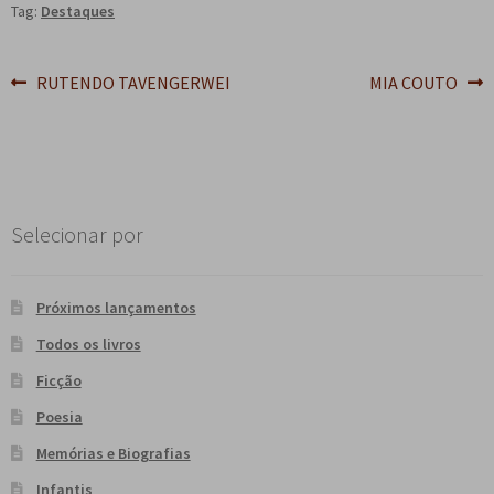
Tag:
Destaques
Navegação
Post
Próximo
RUTENDO TAVENGERWEI
MIA COUTO
anterior:
post:
de
Post
Selecionar por
Próximos lançamentos
Todos os livros
Ficção
Poesia
Memórias e Biografias
Infantis