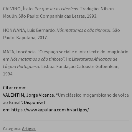
CALVINO, Ítalo.
Por que ler os clássicos.
Tradução: Nilson
Moulin. São Paulo: Companhia das Letras, 1993.
HONWANA, Luís Bernardo.
Nós matamos o cão tinhoso!.
São
Paulo: Kapulana, 2017.
MATA, Inocência. “O espaço social e o intertexto do imaginário
em
Nós matamos o cão tinhoso
”. In:
Literaturas Africanas de
Língua Portuguesa.
Lisboa: Fundação Calouste Gulbenkian,
1994.
Citar como:
VALENTIM, Jorge Vicente. “
Um clássico moçambicano de volta
ao Brasil
”. Disponível
em: https://www.kapulana.com.br/artigos/
Categoria:
Artigos