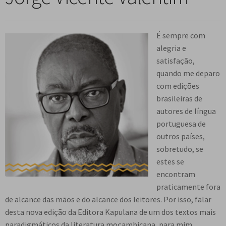
n
m
i
n
p
Meu cadastro
u
e
r
d
a
d
n
m
i
É sempre com
n
e
u
e
r
alegria e
d
s
d
n
m
satisfação,
i
c
e
u
e
quando me deparo
r
e
s
d
n
com edições
m
n
c
e
u
brasileiras de
e
d
e
s
d
autores de língua
n
e
n
c
e
portuguesa de
u
n
d
e
s
outros países,
d
t
e
n
c
sobretudo, se
e
e
n
d
e
estes se
s
t
e
n
encontram
c
e
n
d
praticamente fora
e
t
e
de alcance das mãos e do alcance dos leitores. Por isso, falar
n
e
n
desta nova edição da Editora Kapulana de um dos textos mais
d
t
paradigmáticos da literatura moçambicana, para mim,
e