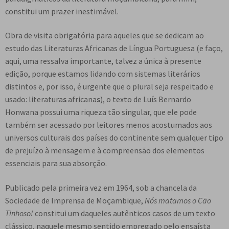
e
constitui um prazer inestimável.
n
t
Obra de visita obrigatória para aqueles que se dedicam ao
e
estudo das Literaturas Africanas de Língua Portuguesa (e faço,
aqui, uma ressalva importante, talvez a única à presente
edição, porque estamos lidando com sistemas literários
distintos e, por isso, é urgente que o plural seja respeitado e
usado: literatura
s
africana
s
), o texto de Luís Bernardo
Honwana possui uma riqueza tão singular, que ele pode
também ser acessado por leitores menos acostumados aos
universos culturais dos países do continente sem qualquer tipo
de prejuízo à mensagem e à compreensão dos elementos
essenciais para sua absorção.
Publicado pela primeira vez em 1964, sob a chancela da
Sociedade de Imprensa de Moçambique,
Nós matamos o Cão
Tinhoso!
constitui um daqueles autênticos casos de um texto
clássico, naquele mesmo sentido empregado pelo ensaísta