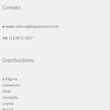
s
Contato
a
r
e-mail:
editora@kapulana.com.br
tel:
(11)3672-1017
Distribuidores
A Página
Catavento
Disal
Inovação
Loyola
Mauad