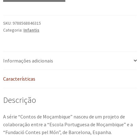
v.
6
-
SKU:
9788568846315
Categoria:
Infantis
Contos
de
Moçambique
quantidade
Informações adicionais
Características
Descrição
A série “Contos de Moçambique” nasceu de um projeto de
colaboração entre a “Escola Portuguesa de Moçambique” e a
“Fundació Contes pel Món”, de Barcelona, Espanha.