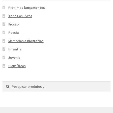
Próximos lançamentos
Todos os livros
Ficção
Poesia
Memórias e Biografias
Infantis
Juvenis
Científicos
Pesquisar
P
por:
e
s
q
u
i