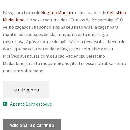
e
n
Wazi
, com texto de
Rogério Manjate
e ilustrações de
Celestino
t
Mudaulane
,
é o sexto volume dos “Contos de Moçambique”. O
e
velho caçador Jhapondo ensina seu neto Wazi a caçar para
manter as tradições do clã, mas apresenta uma regra
misteriosa. Após a morte do avô, há uma reviravolta da vida de
Wazi, que passa a entender a língua dos animais e a viver
incríveis aventuras com seu cão Paciência. Celestino
Mudaulane, artista moçambicano, ilustra essa narrativa com a
nanquim sobre papel.
Apenas 1 em estoque
Wazi
Adicionar ao carrinho
-