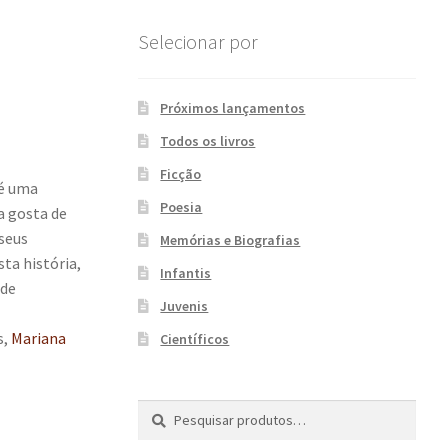
Selecionar por
Próximos lançamentos
Todos os livros
Ficção
 é uma
Poesia
a gosta de
 seus
Memórias e Biografias
sta história,
Infantis
 de
Juvenis
s,
Mariana
Científicos
Pesquisar
P
por:
e