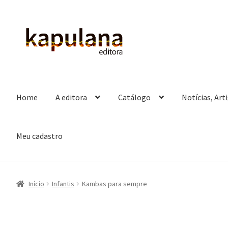
Pular
Pular
para
para
navegação
o
conteúdo
Home
A editora
Catálogo
Notícias, Art
Meu cadastro
Início
Infantis
Kambas para sempre