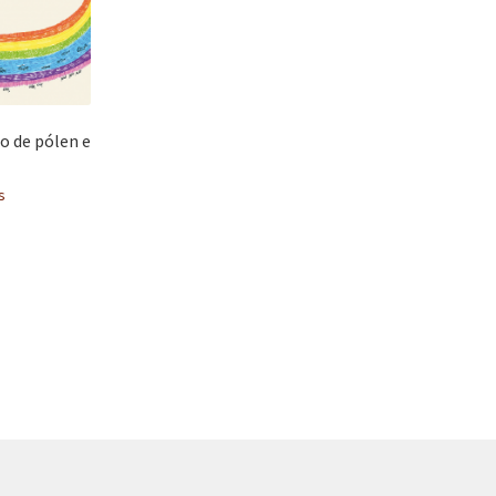
 de pólen e
s