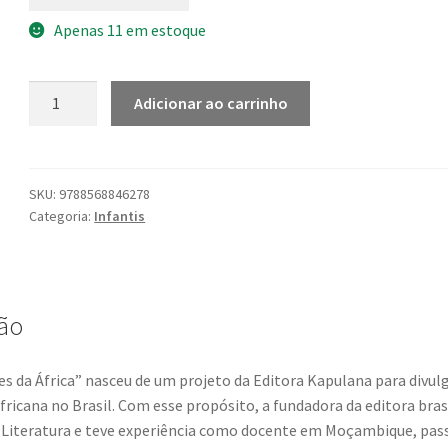
Apenas 11 em estoque
Kambas
Adicionar ao carrinho
para
sempre
quantidade
SKU:
9788568846278
Categoria:
Infantis
ão
es da África” nasceu de um projeto da Editora Kapulana para divulg
fricana no Brasil. Com esse propósito, a fundadora da editora brasi
Literatura e teve experiência como docente em Moçambique, pas