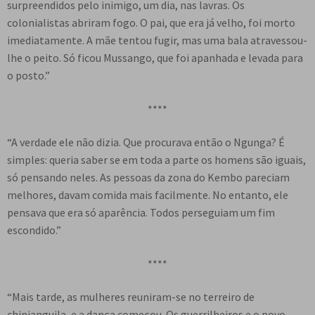
surpreendidos pelo inimigo, um dia, nas lavras. Os
colonialistas abriram fogo. O pai, que era já velho, foi morto
imediatamente. A mãe tentou fugir, mas uma bala atravessou-
lhe o peito. Só ficou Mussango, que foi apanhada e levada para
o posto.”
****
“A verdade ele não dizia. Que procurava então o Ngunga? É
simples: queria saber se em toda a parte os homens são iguais,
só pensando neles. As pessoas da zona do Kembo pareciam
melhores, davam comida mais facilmente. No entanto, ele
pensava que era só aparência. Todos perseguiam um fim
escondido.”
****
“Mais tarde, as mulheres reuniram-se no terreiro de
chinjanguila, e a dança começou. Os guerrilheiros e o povo