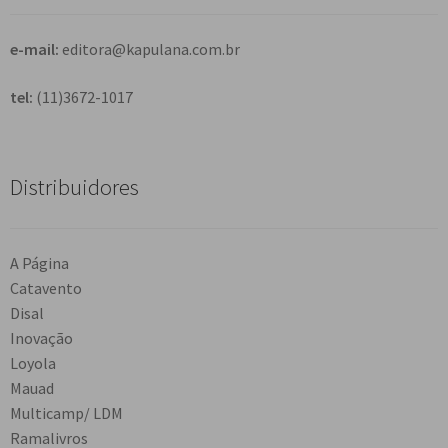
r
e-mail:
editora@kapulana.com.br
tel:
(11)3672-1017
Distribuidores
A Página
Catavento
Disal
Inovação
Loyola
Mauad
Multicamp/ LDM
Ramalivros