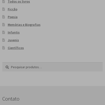
Todos os livros
Ficção
Poesia
Memórias e Biografias
Infantis
Juvenis
Científicos
Pesquisar
P
por:
e
s
q
u
i
s
Contato
a