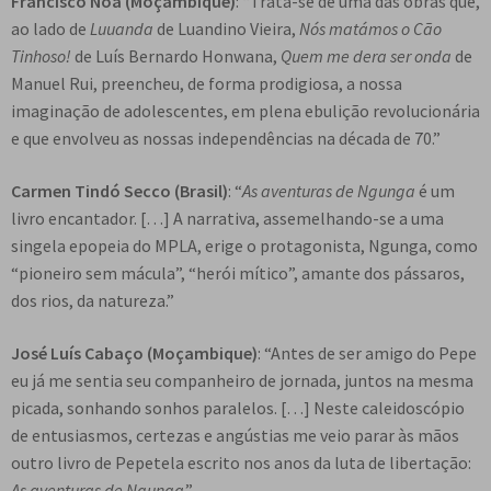
Francisco Noa (Moçambique)
: “Trata-se de uma das obras que,
ao lado de
Luuanda
de Luandino Vieira,
Nós matámos o Cão
Tinhoso!
de Luís Bernardo Honwana,
Quem me dera ser onda
de
Manuel Rui, preencheu, de forma prodigiosa, a nossa
imaginação de adolescentes, em plena ebulição revolucionária
e que envolveu as nossas independências na década de 70.”
Carmen Tindó Secco (Brasil)
: “
As aventuras de Ngunga
é um
livro encantador. […] A narrativa, assemelhando-se a uma
singela epopeia do MPLA, erige o protagonista, Ngunga, como
“pioneiro sem mácula”, “herói mítico”, amante dos pássaros,
dos rios, da natureza.”
José Luís Cabaço (Moçambique)
: “Antes de ser amigo do Pepe
eu já me sentia seu companheiro de jornada, juntos na mesma
picada, sonhando sonhos paralelos. […] Neste caleidoscópio
de entusiasmos, certezas e angústias me veio parar às mãos
outro livro de Pepetela escrito nos anos da luta de libertação:
As aventuras de Ngunga
.”