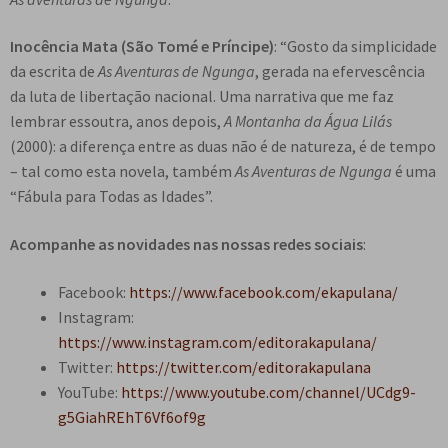
Inocência Mata (São Tomé e Príncipe)
: “Gosto da simplicidade
da escrita de
As Aventuras de Ngunga
, gerada na efervescência
da luta de libertação nacional. Uma narrativa que me faz
lembrar essoutra, anos depois,
A Montanha da Água Lilás
(2000): a diferença entre as duas não é de natureza, é de tempo
– tal como esta novela, também
As Aventuras de Ngunga
é uma
“Fábula para Todas as Idades”.
Acompanhe as novidades nas nossas redes sociais
:
Facebook:
https://www.facebook.com/ekapulana/
Instagram:
https://www.instagram.com/editorakapulana/
Twitter:
https://twitter.com/editorakapulana
YouTube:
https://www.youtube.com/channel/UCdg9-
g5GiahREhT6Vf6of9g