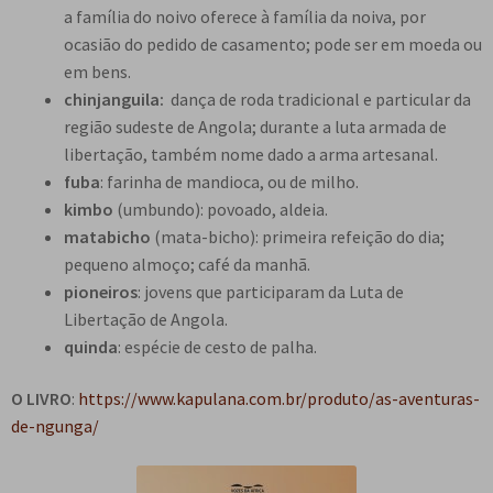
a família do noivo oferece à família da noiva, por
ocasião do pedido de casamento; pode ser em moeda ou
em bens.
chinjanguila:
dança de roda tradicional e particular da
região sudeste de Angola; durante a luta armada de
libertação, também nome dado a arma artesanal.
fuba
: farinha de mandioca, ou de milho.
kimbo
(umbundo): povoado, aldeia.
matabicho
(mata-bicho): primeira refeição do dia;
pequeno almoço; café da manhã.
pioneiros
: jovens que participaram da Luta de
Libertação de Angola.
quinda
: espécie de cesto de palha.
O LIVRO
:
https://www.kapulana.com.br/produto/as-aventuras-
de-ngunga/