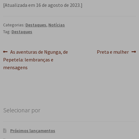
[Atualizada em 16 de agosto de 2023.]
Categorias:
Destaques
,
Notícias
Tag:
Destaques
Navegação
Post
Próximo
As aventuras de Ngunga, de
Preta e mulher
anterior:
post:
Pepetela: lembranças e
de
mensagens
Post
Selecionar por
Próximos lançamentos