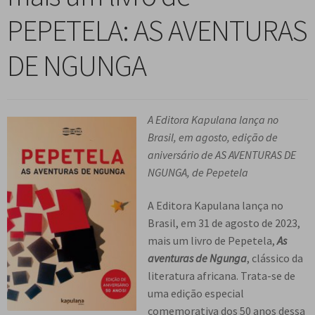
n
m
i
n
p
PEPETELA: AS AVENTURAS
Meu cadastro
u
e
r
d
a
d
n
m
i
n
DE NGUNGA
e
u
e
r
d
s
d
n
m
i
c
e
u
e
r
e
s
d
n
A Editora Kapulana lança no
m
n
c
e
u
Brasil, em agosto, edição de
e
d
e
s
d
aniversário de AS AVENTURAS DE
n
e
n
c
e
NGUNGA, de Pepetela
u
n
d
e
s
d
t
e
n
c
A Editora Kapulana lança no
e
e
n
d
e
Brasil, em 31 de agosto de 2023,
s
t
e
n
mais um livro de Pepetela,
As
c
e
n
d
aventuras de Ngunga
, clássico da
e
t
e
literatura africana. Trata-se de
n
e
n
uma edição especial
d
t
comemorativa dos 50 anos dessa
e