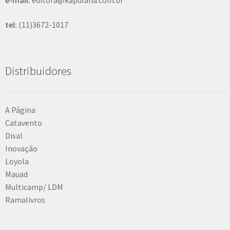
e-mail:
editora@kapulana.com.br
tel:
(11)3672-1017
Distribuidores
A Página
Catavento
Disal
Inovação
Loyola
Mauad
Multicamp/ LDM
Ramalivros