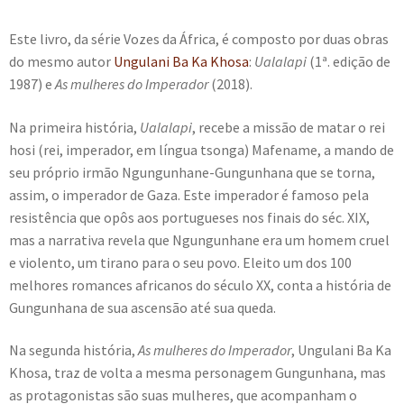
e
n
Este livro, da série Vozes da África, é composto por duas obras
t
do mesmo autor
Ungulani Ba Ka Khosa
:
Ualalapi
(1ª. edição de
e
1987) e
As mulheres do Imperador
(2018).
Na primeira história,
Ualalapi
, recebe a missão de matar o rei
hosi (rei, imperador, em língua tsonga) Mafename, a mando de
seu próprio irmão Ngungunhane-Gungunhana que se torna,
assim, o imperador de Gaza. Este imperador é famoso pela
resistência que opôs aos portugueses nos finais do séc. XIX,
mas a narrativa revela que Ngungunhane era um homem cruel
e violento, um tirano para o seu povo. Eleito um dos 100
melhores romances africanos do século XX, conta a história de
Gungunhana de sua ascensão até sua queda.
Na segunda história,
As mulheres do Imperador
, Ungulani Ba Ka
Khosa, traz de volta a mesma personagem Gungunhana, mas
as protagonistas são suas mulheres, que acompanham o