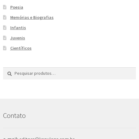
Poesia
Memórias e Biografias
Infantis
Juvenis
Científicos
Pesquisar
P
por:
e
s
q
u
i
s
Contato
a
r