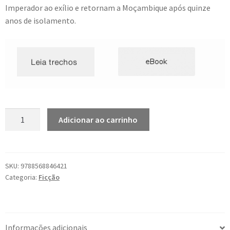
Imperador ao exílio e retornam a Moçambique após quinze
anos de isolamento.
Gungunhana:
Adicionar ao carrinho
Ualalapi
e
As
mulheres
SKU:
9788568846421
Categoria:
Ficção
do
Imperador
quantidade
Informações adicionais