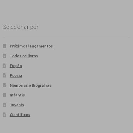
e
n
t
e
Selecionar por
Próximos lançamentos
Todos os livros
Ficção
Poesia
Memórias e Biografias
Infantis
Juvenis
Científicos