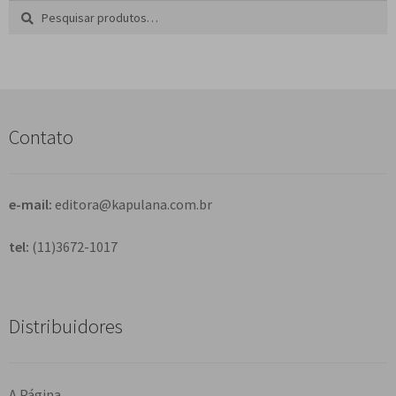
Pesquisar
P
por:
e
s
q
u
i
s
Contato
a
r
e-mail:
editora@kapulana.com.br
tel:
(11)3672-1017
Distribuidores
A Página