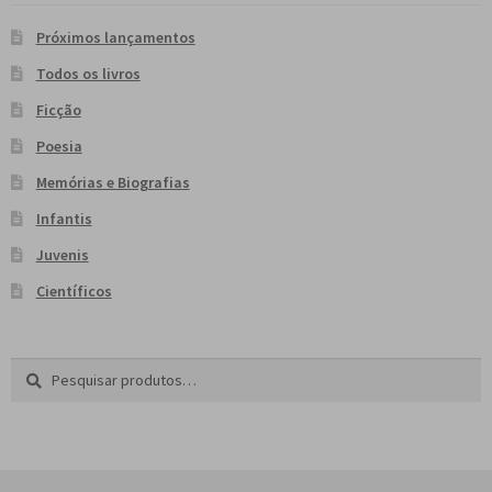
Próximos lançamentos
Todos os livros
Ficção
Poesia
Memórias e Biografias
Infantis
Juvenis
Científicos
Pesquisar
P
por:
e
s
q
u
i