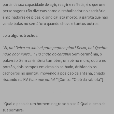
partir de sua capacidade de agir, reagir e refletir, é o que une
personagens tão diversas como o trabalhador no escritório,
empinadores de pipas, o sindicalista morto, a garota que não
vende balas no semáforo quando chove e tantos outros.
Leia alguns trechos
:
“Aí, tia! Deixa eu subir aí para pegar a pipa? Deixa, tia? Quebra
nada não! Porra…! Tia chata do caralho!
Sem cerimônia, o
palavrão. Sem cerimônia também, um pé no muro, outro no
portão, dois tempos em cima do telhado, driblando os
cachorros no quintal, movendo a posição da antena, chiado
riscando na RV.
Puta que pariu! ”
[Conto: “O pó da rabiola”]
-.-.-.-.-
“Qual o peso de um homem negro sob o sol? Qual o peso de
sua sombra?