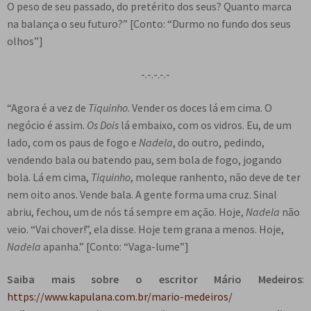
O peso de seu passado, do pretérito dos seus? Quanto marca
na balança o seu futuro?” [Conto: “Durmo no fundo dos seus
olhos”]
-.-.-.-.-
“Agora é a vez de
Tiquinho
. Vender os doces lá em cima. O
negócio é assim.
Os Dois
lá embaixo, com os vidros. Eu, de um
lado, com os paus de fogo e
Nadela
, do outro, pedindo,
vendendo bala ou batendo pau, sem bola de fogo, jogando
bola. Lá em cima,
Tiquinho
, moleque ranhento, não deve de ter
nem oito anos. Vende bala. A gente forma uma cruz. Sinal
abriu, fechou, um de nós tá sempre em ação. Hoje,
Nadela
não
veio. “Vai chover!”, ela disse. Hoje tem grana a menos. Hoje,
Nadela
apanha.” [Conto: “Vaga-lume”]
Saiba mais sobre o escritor Mário Medeiros
:
https://www.kapulana.com.br/mario-medeiros/