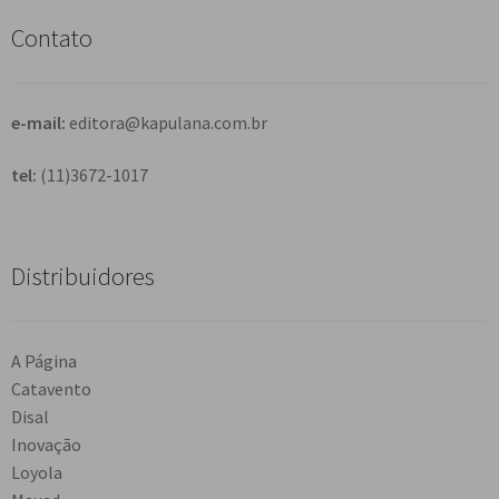
s
Contato
a
r
e-mail:
editora@kapulana.com.br
tel:
(11)3672-1017
Distribuidores
A Página
Catavento
Disal
Inovação
Loyola