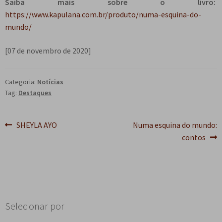
Saiba mais sobre o livro:
https://www.kapulana.com.br/produto/numa-esquina-do-
mundo/
[07 de novembro de 2020]
Categoria:
Notícias
Tag:
Destaques
Navegação
Post
Próximo
SHEYLA AYO
Numa esquina do mundo:
anterior:
post:
contos
de
Post
Selecionar por