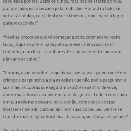
sepultada por ela. Baixa os olhos, mas não se afasta porque,
por um lado, está cercada pela multidão. Por outro lado, se
voltar à solidão, cairá dentro de si mesma, onde não há lugar
para se esconder.”
“Você se preocupa que vá começar a considerar acabar com
tudo, já que não tem nada pelo que viver: nem casa, nem
trabalho, nem laços familiares. Esse pensamento induz um
pântano de culpa.”
“Cobras, aquelas sobre as quais sua avó falava quando você era
criança e perguntava a ela as coisas que não podia perguntar a
sua mãe, as cobras que seguram seu útero dentro de você,
abrem suas bocas ao ouvirem falar da guerra. Todo o conteúdo
em seu abdômen escorre para o chão, como se as cobras
tivessem liberado tudo ao abrirem suas bocas. Seu ventre se
transforma em água. Você fica ali parada, sua força aniquilada.”
“As mulheres da guerra são assim, um novo tipo de ser que