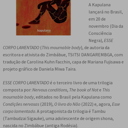
A Kapulana
e
n
lançará no Brasil,
t
em 20 de
e
novembro (Dia da
Consciência
Negra),
ESSE
CORPO LAMENTADO
(
This mournable body
), de autoria da
escritora e ativista do Zimbábue, TSITSI DANGAREMBGA, com
tradução de Carolina Kuhn Facchin, capa de Mariana Fujisawa e
projeto gráfico de Daniela Miwa Taira.
ESSE CORPO LAMENTADO
é o terceiro livro de uma trilogia
composta por:
Nervous conditions
,
The book of Not
e
This
mournable body
, editados no Brasil pela Kapulana como
Condições nervosas
(2019),
O livro do Não
(2022) e, agora,
Esse
corpo lamentado
. A protagonista da trilogia é Tambu
(Tambudzai Sigauke), uma adolescente de origem shona,
nascida no Zimbábue (antiga Rodésia).