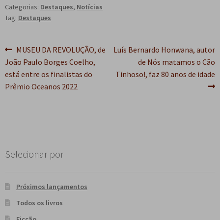
Categorias:
Destaques
,
Notícias
Tag:
Destaques
Navegação
Post
Próximo
MUSEU DA REVOLUÇÃO, de
Luís Bernardo Honwana, autor
anterior:
post:
João Paulo Borges Coelho,
de Nós matamos o Cão
de
está entre os finalistas do
Tinhoso!, faz 80 anos de idade
Post
Prêmio Oceanos 2022
Selecionar por
Próximos lançamentos
Todos os livros
Ficção