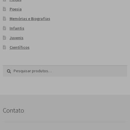
Poesia
Memórias e Biografias
Infantis
Juvenis
Científicos
Pesquisar
P
por:
e
s
q
u
i
s
Contato
a
r