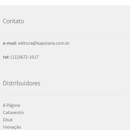
u
i
s
Contato
a
r
e-mail:
editora@kapulana.com.br
tel:
(11)3672-1017
Distribuidores
A Página
Catavento
Disal
Inovação