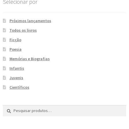
Selecionar por
Próximos lançamentos
Todos os livros
Ficção
Poesia
Memórias e Biografias
Infantis
Juvenis
Científicos
Pesquisar
P
por:
e
s
q