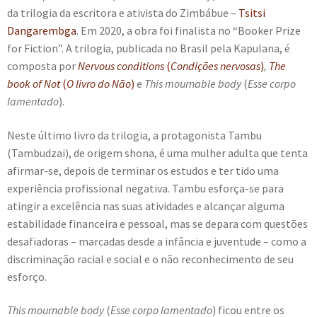
da trilogia da escritora e ativista do Zimbábue –
Tsitsi
e
n
Dangarembga
. Em 2020, a obra foi finalista no “Booker Prize
t
for Fiction”. A trilogia, publicada no Brasil pela Kapulana, é
e
composta por
Nervous conditions
(
Condições nervosas
)
,
The
book of Not
(
O livro do Não
)
e
This mournable body
(
Esse corpo
lamentado
).
Neste último livro da trilogia, a protagonista Tambu
(Tambudzai), de origem shona, é uma mulher adulta que tenta
afirmar-se, depois de terminar os estudos e ter tido uma
experiência profissional negativa. Tambu esforça-se para
atingir a excelência nas suas atividades e alcançar alguma
estabilidade financeira e pessoal, mas se depara com questões
desafiadoras – marcadas desde a infância e juventude – como a
discriminação racial e social e o não reconhecimento de seu
esforço.
This mournable body
(
Esse corpo lamentado
) ficou entre os