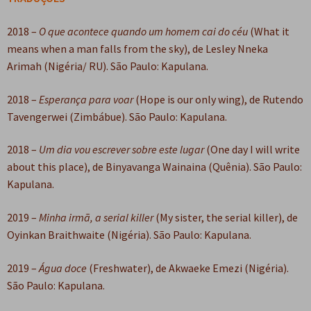
e
n
2018 –
O que acontece quando um homem cai do céu
(What it
t
means when a man falls from the sky), de Lesley Nneka
e
Arimah (Nigéria/ RU). São Paulo: Kapulana.
2018 –
Esperança para voar
(Hope is our only wing), de Rutendo
Tavengerwei (Zimbábue). São Paulo: Kapulana.
2018 –
Um dia vou escrever sobre este lugar
(One day I will write
about this place), de Binyavanga Wainaina (Quênia). São Paulo:
Kapulana.
2019 –
Minha irmã, a serial killer
(My sister, the serial killer), de
Oyinkan Braithwaite (Nigéria). São Paulo: Kapulana.
2019 –
Água doce
(Freshwater), de Akwaeke Emezi (Nigéria).
São Paulo: Kapulana.