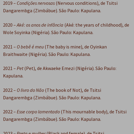
2019 –
Condições nervosas
(Nervous conditions), de Tsitsi
Dangarembga (Zimbábue). São Paulo: Kapulana.
2020 –
Aké: os anos de infância
(Aké: the years of childhood), de
Wole Soyinka (Nigéria). São Paulo: Kapulana.
2021 –
O bebê é meu
(The baby is mine), de Oyinkan
Braithwaite (Nigéria). São Paulo: Kapulana.
2021 –
Pet
(Pet), de Akwaeke Emezi (Nigéria). São Paulo:
Kapulana.
2022 –
O livro do Não
(The book of Not), de Tsitsi
Dangarembga (Zimbábue). São Paulo: Kapulana.
2022 –
Esse corpo lamentado
(This mournable body), de Tsitsi
Dangarembga (Zimbábue). São Paulo: Kapulana.
2023 –
Preta e mulher
(Black and female), de Tsitsi