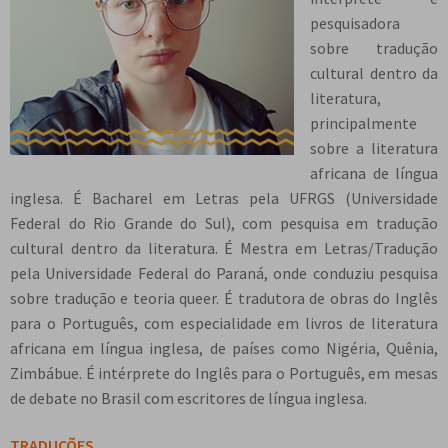
n
m
i
n
p
pesquisadora
Meu cadastro
u
e
r
d
a
sobre tradução
d
n
m
i
n
cultural dentro da
e
u
e
r
d
literatura,
s
d
n
m
i
principalmente
c
e
u
e
r
sobre a literatura
e
s
d
n
m
africana de língua
n
c
e
u
e
inglesa. É Bacharel em Letras pela UFRGS (Universidade
d
e
s
d
n
Federal do Rio Grande do Sul), com pesquisa em tradução
e
n
c
e
u
cultural dentro da literatura. É Mestra em Letras/Tradução
n
d
e
s
d
pela Universidade Federal do Paraná, onde conduziu pesquisa
t
e
n
c
e
sobre tradução e teoria queer. É tradutora de obras do Inglês
e
n
d
e
s
para o Português, com especialidade em livros de literatura
t
e
n
c
africana em língua inglesa, de países como Nigéria, Quênia,
e
n
d
e
Zimbábue. É intérprete do Inglês para o Português, em mesas
t
e
n
de debate no Brasil com escritores de língua inglesa.
e
n
d
t
e
TRADUÇÕES