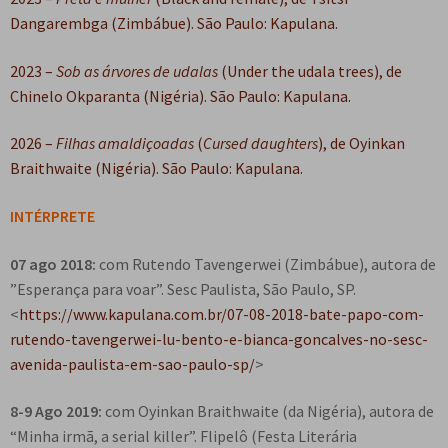
Dangarembga (Zimbábue). São Paulo: Kapulana.
2023 –
Sob as árvores de udalas
(Under the udala trees), de
Chinelo Okparanta (Nigéria). São Paulo: Kapulana.
2026 –
Filhas amaldiçoadas
(
Cursed daughters
), de Oyinkan
Braithwaite (Nigéria). São Paulo: Kapulana.
INTÉRPRETE
07 ago 2018:
com Rutendo Tavengerwei (Zimbábue), autora de
”Esperança para voar”. Sesc Paulista, São Paulo, SP.
<
https://www.kapulana.com.br/07-08-2018-bate-papo-com-
rutendo-tavengerwei-lu-bento-e-bianca-goncalves-no-sesc-
avenida-paulista-em-sao-paulo-sp/
>
8-9 Ago 2019:
com Oyinkan Braithwaite (da Nigéria), autora de
“Minha irmã, a serial killer”. Flipelô (Festa Literária