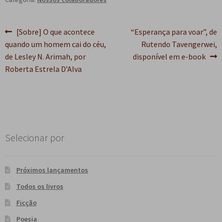
Navegação
Post
Próximo
[Sobre] O que acontece
“Esperança para voar”, de
anterior:
post:
quando um homem cai do céu,
Rutendo Tavengerwei,
de
de Lesley N. Arimah, por
disponível em e-book
Post
Roberta Estrela D’Alva
Selecionar por
Próximos lançamentos
Todos os livros
Ficção
Poesia