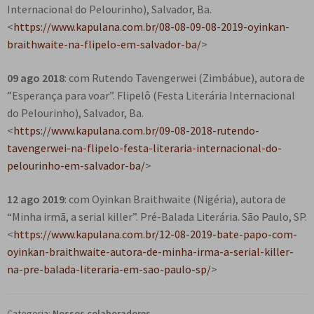
Internacional do Pelourinho), Salvador, Ba.
<
https://www.kapulana.com.br/08-08-09-08-2019-oyinkan-
braithwaite-na-flipelo-em-salvador-ba/
>
09 ago 2018
: com Rutendo Tavengerwei (Zimbábue), autora de
”Esperança para voar”. Flipelô (Festa Literária Internacional
do Pelourinho), Salvador, Ba.
<
https://www.kapulana.com.br/09-08-2018-rutendo-
tavengerwei-na-flipelo-festa-literaria-internacional-do-
pelourinho-em-salvador-ba/
>
12 ago 2019
: com Oyinkan Braithwaite (Nigéria), autora de
“Minha irmã, a serial killer”. Pré-Balada Literária. São Paulo, SP.
<
https://www.kapulana.com.br/12-08-2019-bate-papo-com-
oyinkan-braithwaite-autora-de-minha-irma-a-serial-killer-
na-pre-balada-literaria-em-sao-paulo-sp/
>
Categoria:
Nossos colaboradores