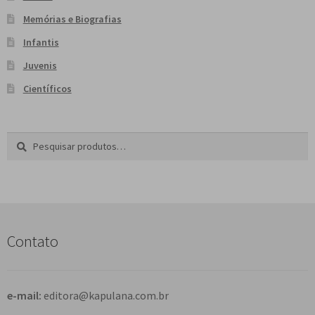
Memórias e Biografias
Infantis
Juvenis
Científicos
Pesquisar
P
por:
e
s
q
u
i
s
Contato
a
r
e-mail:
editora@kapulana.com.br