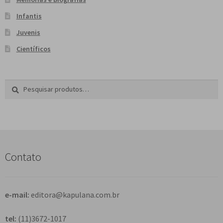
Infantis
Juvenis
Científicos
Pesquisar
P
por:
e
s
q
u
i
s
Contato
a
r
e-mail:
editora@kapulana.com.br
tel:
(11)3672-1017