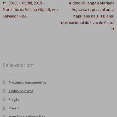
Navegação
Post
Próximo
08/08 – 09/08/2019 –
Aldino Muianga e Mariana
e
n
anterior:
post:
Martinho da Vila na Flipelô, em
Fujisawa representam a
de
t
Salvador – BA
Kapulana na XIII Bienal
e
Post
Internacional do livro do Ceará
Selecionar por
Próximos lançamentos
Todos os livros
Ficção
Poesia
Memórias e Biografias