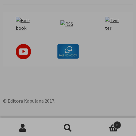
© Editora Kapulana 2017.
0
Pesquisar
P