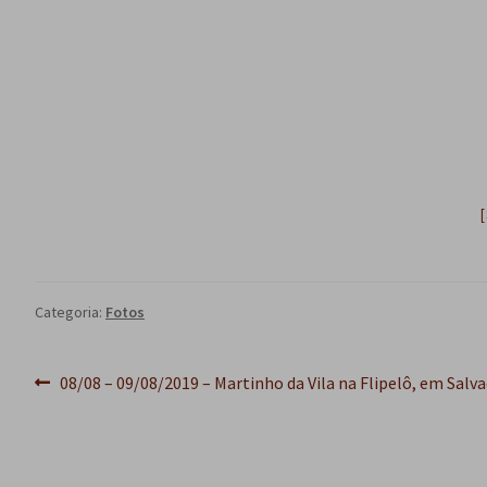
Categoria:
Fotos
Navegação
Post
08/08 – 09/08/2019 – Martinho da Vila na Flipelô, em Salv
anterior:
de
Post