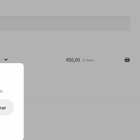
R$
0,00
0 item
o.
nar