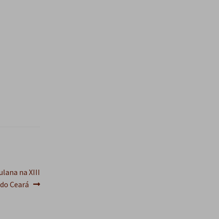
s
q
u
i
s
a
r
lana na XIII
 do Ceará