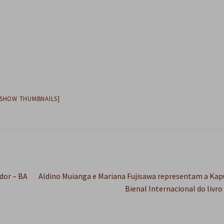
[SHOW THUMBNAILS]
Próximo
ador – BA
Aldino Muianga e Mariana Fujisawa representam a Kapu
post:
Bienal Internacional do livro