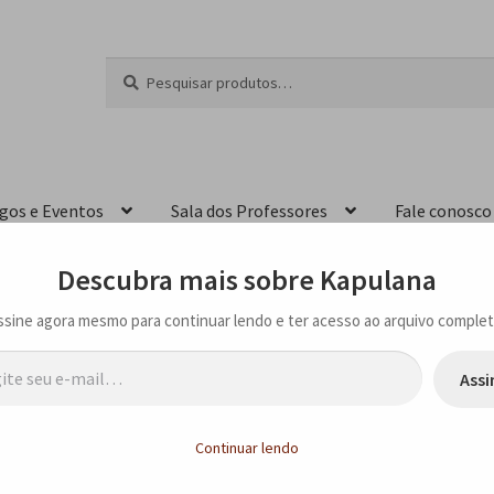
Pesquisar
P
por:
e
s
q
u
i
igos e Eventos
Sala dos Professores
Fale conosco
s
a
r
Descubra mais sobre Kapulana
ssine agora mesmo para continuar lendo e ter acesso ao arquivo complet
…
Assi
lô, em Salvador – BA
Continuar lendo