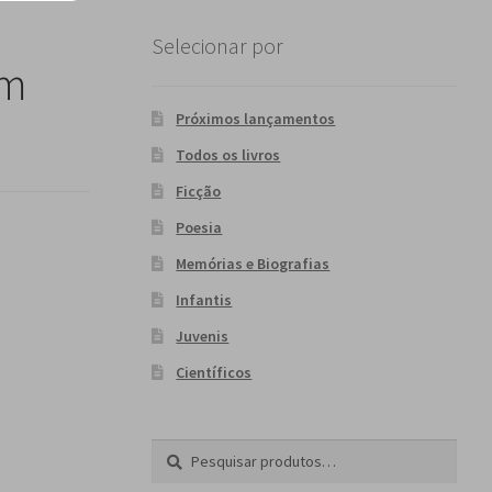
Selecionar por
em
Próximos lançamentos
Todos os livros
Ficção
Poesia
Memórias e Biografias
Infantis
Juvenis
Científicos
Pesquisar
P
por:
e