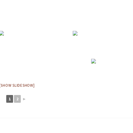
[SHOW SLIDESHOW]
1
2
►