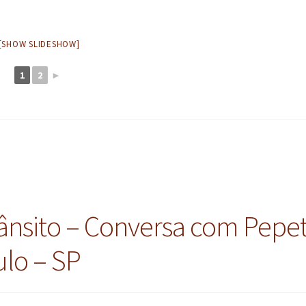
[SHOW SLIDESHOW]
1
2
►
rânsito – Conversa com Pepe
lo – SP