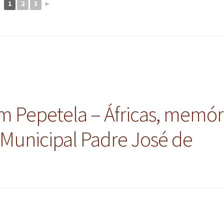
1
2
3
►
m Pepetela – Áfricas, memór
a Municipal Padre José de