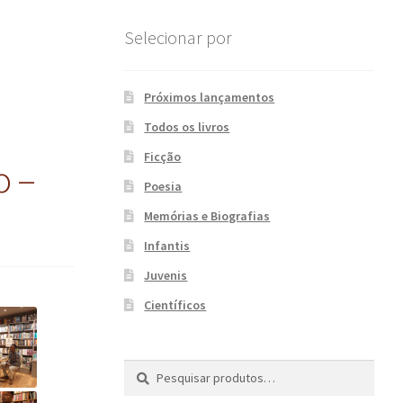
Selecionar por
Próximos lançamentos
Todos os livros
Ficção
o –
Poesia
Memórias e Biografias
Infantis
Juvenis
Científicos
Pesquisar
P
por:
e