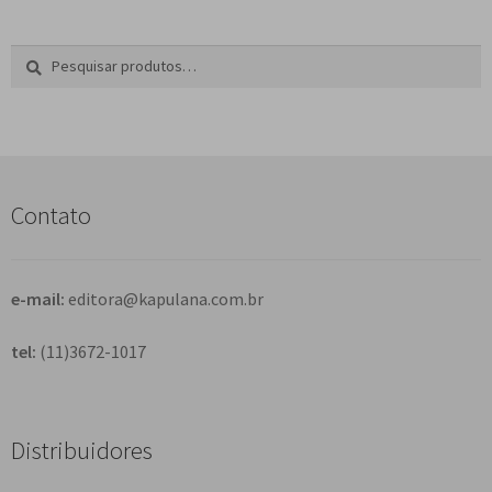
Pesquisar
P
por:
e
s
q
u
i
s
Contato
a
r
e-mail:
editora@kapulana.com.br
tel:
(11)3672-1017
Distribuidores