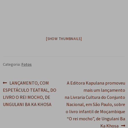
e
n
t
e
[SHOW THUMBNAILS]
Categoria:
Fotos
Navegação
Post
Próximo
LANÇAMENTO, COM
A Editora Kapulana promoveu
anterior:
post:
ESPETÁCULO TEATRAL, DO
mais um lançamento
de
LIVRO O REI MOCHO, DE
na Livraria Cultura do Conjunto
Post
UNGULANI BA KA KHOSA
Nacional, em São Paulo, sobre
o livro infantil de Moçambique
“O rei mocho”, de Ungulani Ba
Ka Khosa