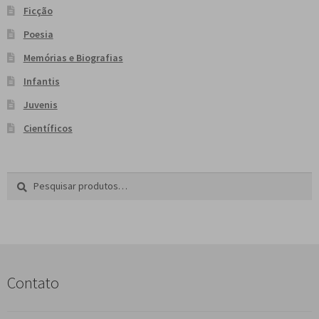
Ficção
Poesia
Memórias e Biografias
Infantis
Juvenis
Científicos
Pesquisar
P
por:
e
s
q
u
i
s
Contato
a
r