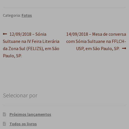
e
n
t
Categoria:
Fotos
e
Navegação
Post
Próximo
12/09/2018 – Sónia
14/09/2018 – Mesa de conversa
anterior:
post:
Sultuane na IV Feira Literária
com Sónia Sultuane na FFLCH-
de
da Zona Sul (FELIZS), em São
USP, em São Paulo, SP.
Post
Paulo, SP.
Selecionar por
Próximos lançamentos
Todos os livros