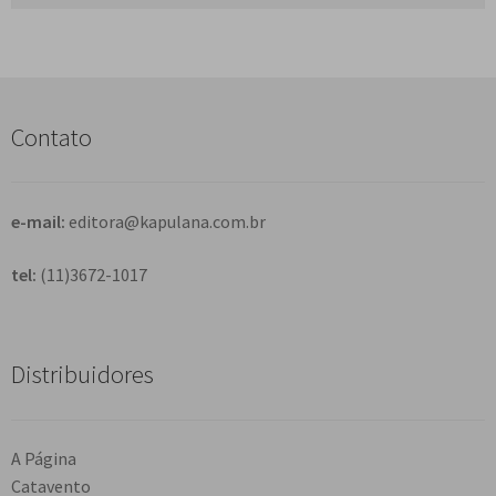
por:
e
s
q
u
i
s
Contato
a
r
e-mail:
editora@kapulana.com.br
tel:
(11)3672-1017
Distribuidores
A Página
Catavento