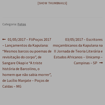
[SHOW THUMBNAILS]
e
n
t
e
Categoria:
Fotos
Navegação
Post
Próximo
01/05/2017 – FliPoços 2017
03/05/2017 – Escritores
anterior:
post:
– Lançamentos da Kapulana:
moçambicanos da Kapulana na
de
“Mesmos barcos ou poemas de
II Jornada de Teoria Literária e
Post
revisitação do corpo”, de
Estudos Africanos – Unicamp –
Sangare Okapi e “A triste
Campinas – SP
história de Barcolino, o
homem que não sabia morrer”,
de Lucílio Manjate – Poços de
Caldas – MG