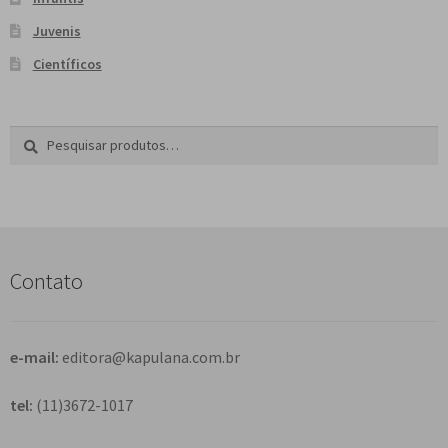
Juvenis
Científicos
Pesquisar
P
por:
e
s
q
u
i
s
Contato
a
r
e-mail:
editora@kapulana.com.br
tel:
(11)3672-1017