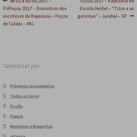
Navegação
Post
Próximo
de 02 a 06/05/2017 –
03/05/2017 – Kapulana na
anterior:
post:
FliPoços 2017 – Encontros dos
Escola HeiSei – “Titus e as
de
escritores da Kapulana – Poços
galinhas” – Jundiaí – SP
Post
de Caldas – MG
Selecionar por
Próximos lançamentos
Todos os livros
Ficção
Poesia
Memórias e Biografias
Infantis