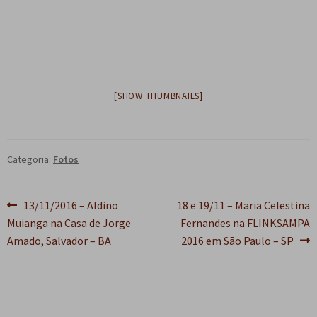
e
n
t
e
[SHOW THUMBNAILS]
Categoria:
Fotos
Navegação
Post
Próximo
13/11/2016 – Aldino
18 e 19/11 – Maria Celestina
anterior:
post:
Muianga na Casa de Jorge
Fernandes na FLINKSAMPA
de
Amado, Salvador – BA
2016 em São Paulo – SP
Post