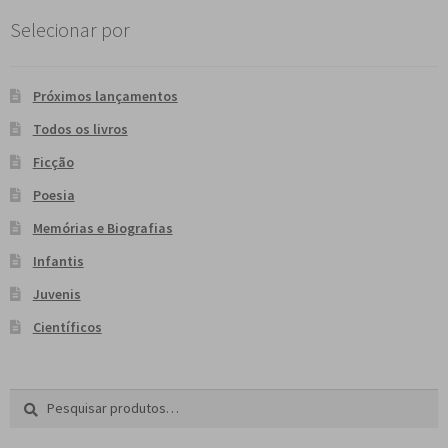
Selecionar por
Próximos lançamentos
Todos os livros
Ficção
Poesia
Memórias e Biografias
Infantis
Juvenis
Científicos
Pesquisar
P
por:
e
s