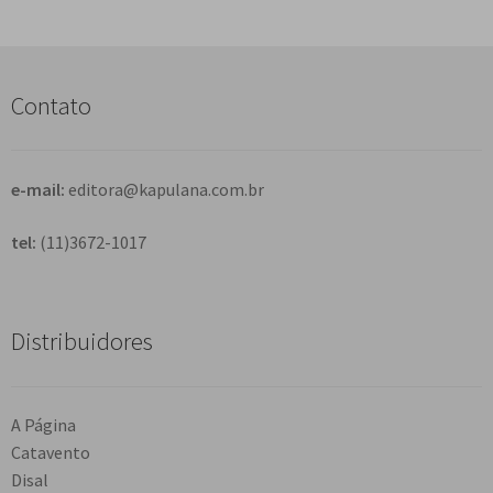
q
u
i
s
Contato
a
r
e-mail:
editora@kapulana.com.br
tel:
(11)3672-1017
Distribuidores
A Página
Catavento
Disal