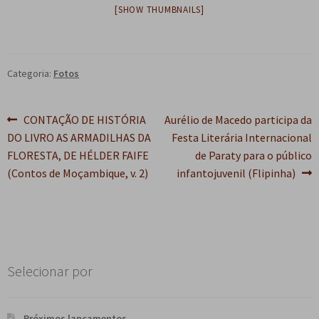
[SHOW THUMBNAILS]
e
n
t
e
Categoria:
Fotos
Navegação
Post
Próximo
CONTAÇÃO DE HISTÓRIA
Aurélio de Macedo participa da
anterior:
post:
DO LIVRO AS ARMADILHAS DA
Festa Literária Internacional
de
FLORESTA, DE HÉLDER FAIFE
de Paraty para o público
Post
(Contos de Moçambique, v. 2)
infantojuvenil (Flipinha)
Selecionar por
Próximos lançamentos