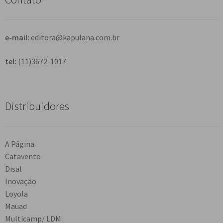
a
r
e-mail:
editora@kapulana.com.br
tel:
(11)3672-1017
Distribuidores
A Página
Catavento
Disal
Inovação
Loyola
Mauad
Multicamp/ LDM