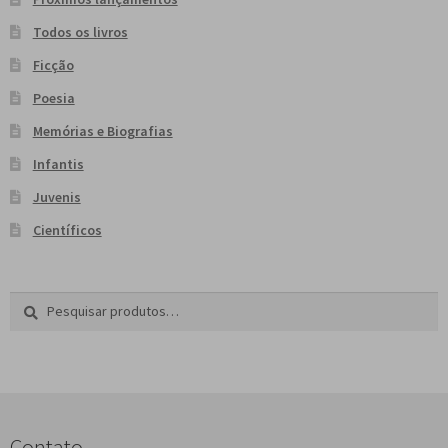
Todos os livros
Ficção
Poesia
Memórias e Biografias
Infantis
Juvenis
Científicos
Pesquisar
P
por:
e
s
q
u
i
s
Contato