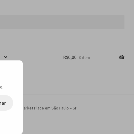
R$
0,00
0 item
o.
nar
 do Shopping Market Place em São Paulo – SP