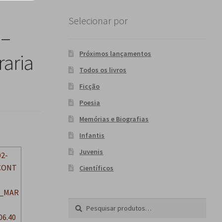
Selecionar por
 –
Próximos lançamentos
raria
Todos os livros
Ficção
Poesia
Memórias e Biografias
Infantis
Juvenis
Científicos
Pesquisar
P
por:
e