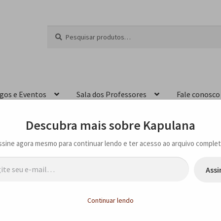
Pesquisar
P
por:
e
s
q
u
i
igos e Eventos
Sala dos Professores
Fale conosco
s
a
r
Descubra mais sobre Kapulana
ssine agora mesmo para continuar lendo e ter acesso ao arquivo complet
…
Assi
nças – “Kalimba” e “O jovem caçador e a velha dentuça na Livraria Cultura
Continuar lendo