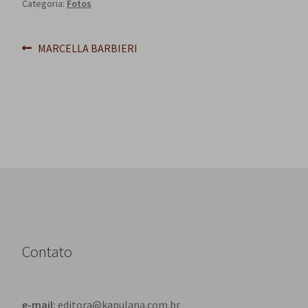
Categoria:
Fotos
Navegação
Post
MARCELLA BARBIERI
anterior:
de
Post
Contato
e-mail:
editora@kapulana.com.br