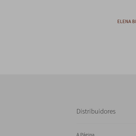
Próximo
ELENA B
post:
Distribuidores
A Página