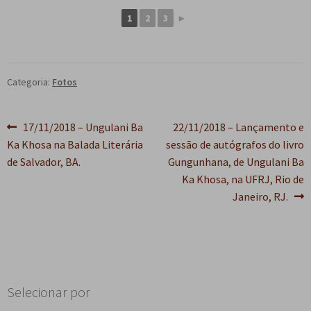
e
n
1
2
3
►
t
e
Categoria:
Fotos
Navegação
Post
Próximo
17/11/2018 – Ungulani Ba
22/11/2018 – Lançamento e
anterior:
post:
Ka Khosa na Balada Literária
sessão de autógrafos do livro
de
de Salvador, BA.
Gungunhana, de Ungulani Ba
Post
Ka Khosa, na UFRJ, Rio de
Janeiro, RJ.
Selecionar por