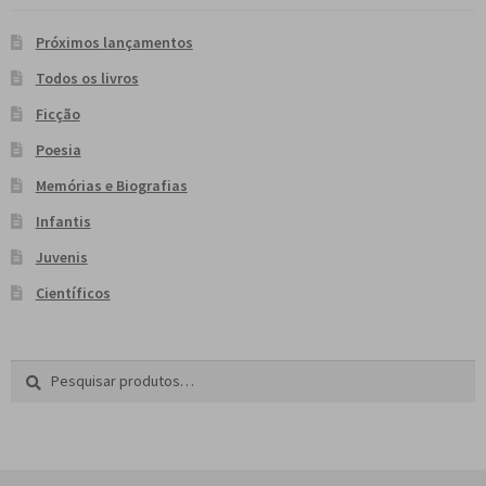
Próximos lançamentos
Todos os livros
Ficção
Poesia
Memórias e Biografias
Infantis
Juvenis
Científicos
Pesquisar
P
por:
e
s
q
u