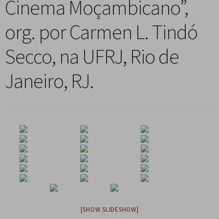
Cinema Moçambicano”,
n
m
i
n
p
Meu cadastro
u
e
r
d
a
org. por Carmen L. Tindó
d
n
m
i
n
e
u
e
r
d
Secco, na UFRJ, Rio de
s
d
n
m
i
c
e
u
e
r
Janeiro, RJ.
e
s
d
n
m
n
c
e
u
e
d
e
s
d
n
e
n
c
e
u
n
d
e
s
d
t
e
n
c
e
e
n
d
e
s
t
e
n
c
e
n
d
e
t
e
n
e
n
d
[SHOW SLIDESHOW]
t
e