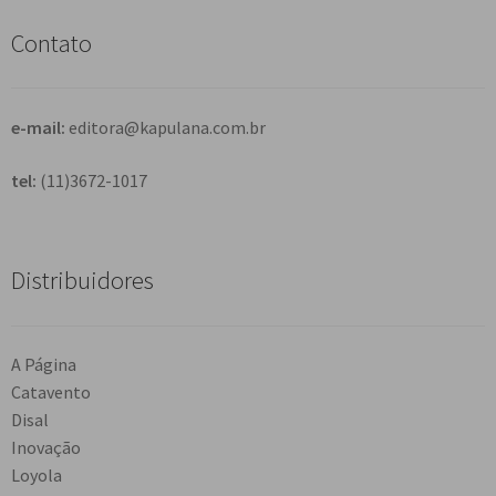
i
s
Contato
a
r
e-mail:
editora@kapulana.com.br
tel:
(11)3672-1017
Distribuidores
A Página
Catavento
Disal
Inovação
Loyola