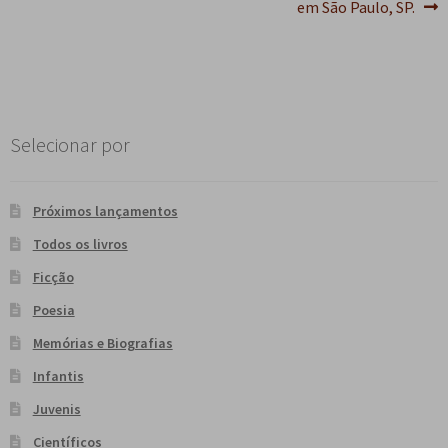
Post
em São Paulo, SP.
e
n
t
e
Selecionar por
Próximos lançamentos
Todos os livros
Ficção
Poesia
Memórias e Biografias
Infantis
Juvenis
Científicos