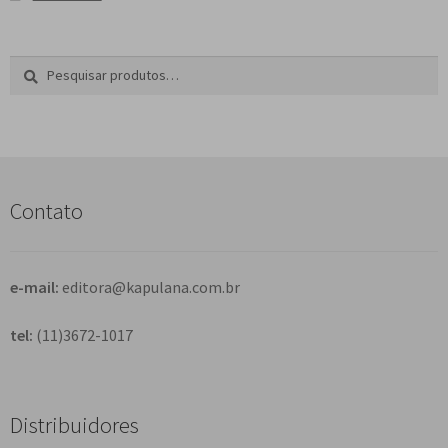
Pesquisar
P
por:
e
s
q
u
i
s
Contato
a
r
e-mail:
editora@kapulana.com.br
tel:
(11)3672-1017
Distribuidores