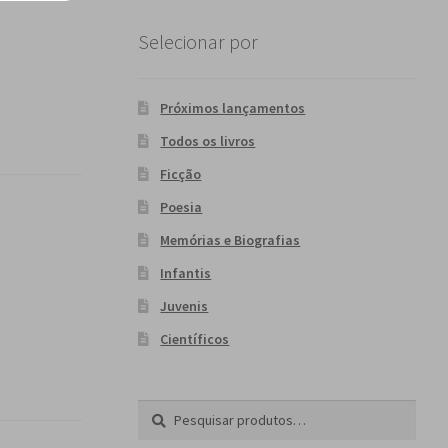
Selecionar por
Próximos lançamentos
Todos os livros
Ficção
Poesia
Memórias e Biografias
Infantis
Juvenis
Científicos
Pesquisar
P
por:
e