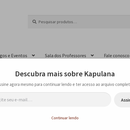
Pesquisar
P
por:
e
s
q
u
i
igos e Eventos
Sala dos Professores
Fale conosco
s
a
r
Descubra mais sobre Kapulana
ssine agora mesmo para continuar lendo e ter acesso ao arquivo complet
…
Assi
utora Kely de Castro e a ilustradora Amanda de Azevedo, na Bienal Internac
Continuar lendo