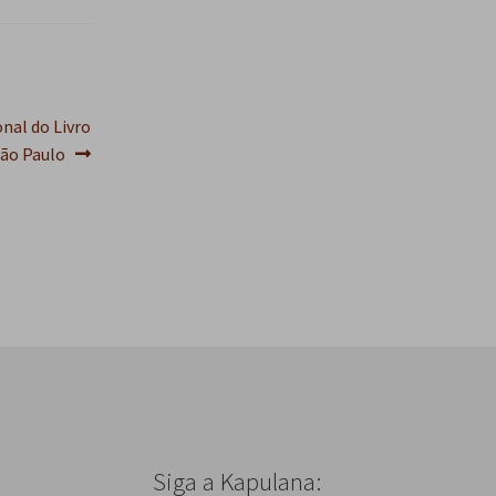
s
q
u
i
s
onal do Livro
a
São Paulo
r
Siga a Kapulana: