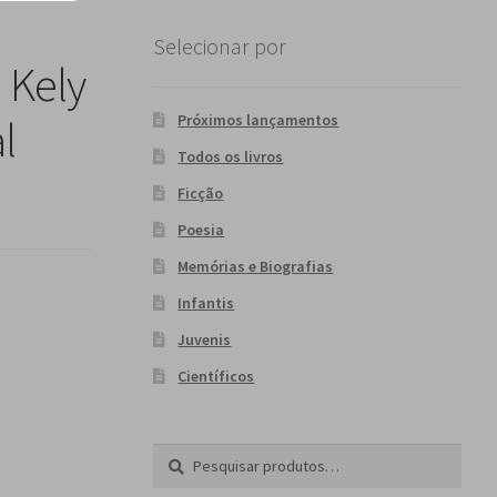
Selecionar por
 Kely
Próximos lançamentos
l
Todos os livros
Ficção
Poesia
Memórias e Biografias
Infantis
Juvenis
Científicos
Pesquisar
P
por:
e