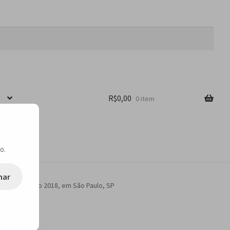
R$
0,00
0 item
o.
nar
ional do Livro 2018, em São Paulo, SP