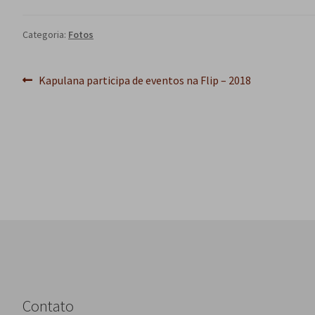
Categoria:
Fotos
Navegação
Post
Kapulana participa de eventos na Flip – 2018
anterior:
de
Post
Contato