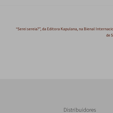
Próximo
“Serei sereia?”, da Editora Kapulana, na Bienal Internaci
post:
de 
Distribuidores