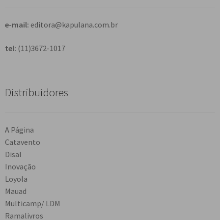
r
e-mail:
editora@kapulana.com.br
tel:
(11)3672-1017
Distribuidores
A Página
Catavento
Disal
Inovação
Loyola
Mauad
Multicamp/ LDM
Ramalivros