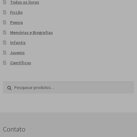
Todos os livros
Ficção
Poesia
Memórias e Biografias
Infantis
Juvenis
Científicos
Pesquisar
P
por:
e
s
q
u
i
s
Contato
a