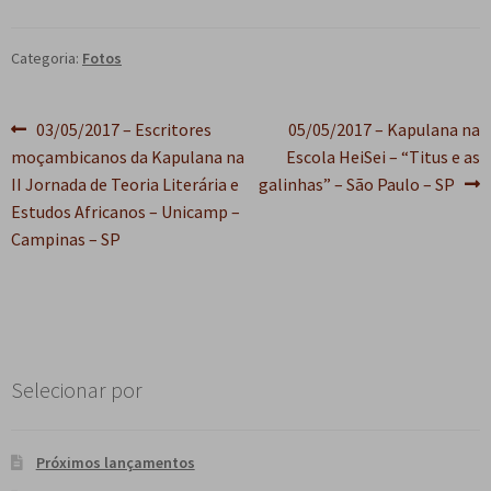
e
n
t
Categoria:
Fotos
e
Navegação
Post
Próximo
03/05/2017 – Escritores
05/05/2017 – Kapulana na
anterior:
post:
moçambicanos da Kapulana na
Escola HeiSei – “Titus e as
de
II Jornada de Teoria Literária e
galinhas” – São Paulo – SP
Post
Estudos Africanos – Unicamp –
Campinas – SP
Selecionar por
Próximos lançamentos