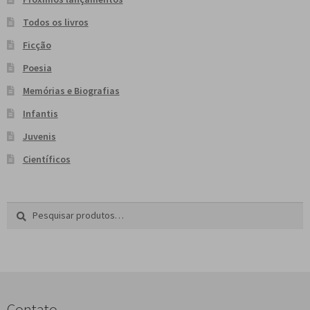
Todos os livros
Ficção
Poesia
Memórias e Biografias
Infantis
Juvenis
Científicos
Pesquisar
P
por:
e
s
q
u
i
s
Contato