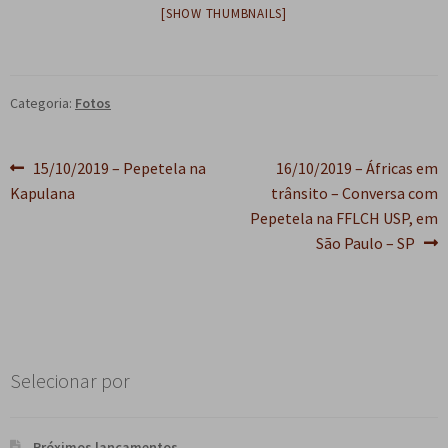
[SHOW THUMBNAILS]
e
n
t
e
Categoria:
Fotos
Navegação
Post
Próximo
15/10/2019 – Pepetela na
16/10/2019 – Áfricas em
anterior:
post:
Kapulana
trânsito – Conversa com
de
Pepetela na FFLCH USP, em
Post
São Paulo – SP
Selecionar por
Próximos lançamentos