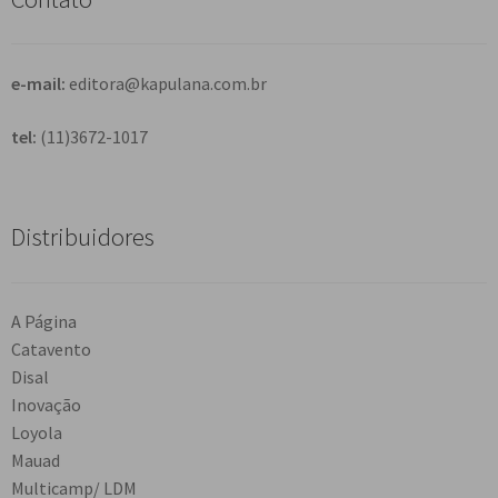
a
r
e-mail:
editora@kapulana.com.br
tel:
(11)3672-1017
Distribuidores
A Página
Catavento
Disal
Inovação
Loyola
Mauad
Multicamp/ LDM